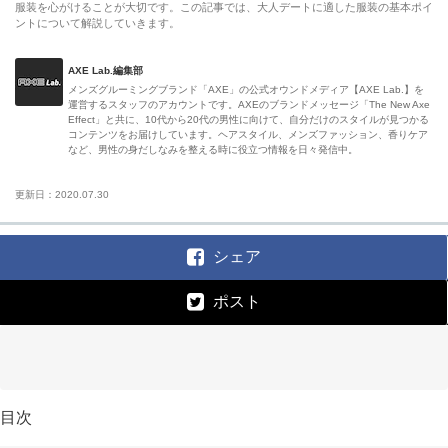
服装を心がけることが大切です。この記事では、大人デートに適した服装の基本ポイ
ントについて解説していきます。
AXE Lab.編集部
メンズグルーミングブランド「AXE」の公式オウンドメディア【AXE Lab.】を
運営するスタッフのアカウントです。AXEのブランドメッセージ「The New Axe
Effect」と共に、10代から20代の男性に向けて、自分だけのスタイルが見つかる
コンテンツをお届けしています。ヘアスタイル、メンズファッション、香りケア
など、男性の身だしなみを整える時に役立つ情報を日々発信中。
更新日：2020.07.30
シェア
ポスト
目次