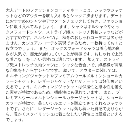
大人デートのファッションコーディネートには、シャツやジャケ
ットなどのアウターを取り入れるとシックに決まります。デート
におすすめのシャツやアウターをチェックしておき、ファッショ
ンに取り入れてみましょう。 まず、シャツはネルシャツやオッ
クスフォードシャツ、ストライプ織ストレッチ長袖シャツなどが
おすすめです。ネルシャツは、秋冬のおしゃれコーデには欠かせ
ません。カジュアルコーデを実現できるため、一枚持っておくと
役立つでしょう。 また、オックスフォードシャツは着心地の良
さが人気で、襟元が崩れにくいことが特徴です。おしゃれで上品
な着こなしをしたい男性には適しています。 加えて、ストライ
プ織ストレッチ長袖シャツは、シックな色合いで、織模様が高級
な印象をもたらすシャツです。 続いて、アウターに関しては、
キルティングジャケットやプレミアムウールメルトンショールカ
ラージャケット、レザージャケットなどがデートでは好印象とい
えるでしょう。キルティングジャケットは保湿性と撥水性を備え
た素材が特徴であるため、機能性にも優れています。 また、プ
レミアムウールメルトンショールカラージャケットは、ショール
カラーが特徴で、美しいシルエットを際立てさてくれるジャケッ
トです。さらに、レザージャケットは落ち着いた質感でありなが
ら、暖かくスタイリッシュに着こなしたい男性には最適といえる
でしょう。