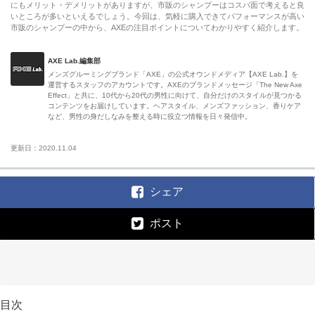
にもメリット・デメリットがありますが、市販のシャンプーはコスパ面で考えると良
いところが多いといえるでしょう。今回は、気軽に購入できてパフォーマンスが高い
市販のシャンプーの中から、AXEの注目ポイントについてわかりやすく紹介します。
AXE Lab.編集部
メンズグルーミングブランド「AXE」の公式オウンドメディア【AXE Lab.】を
運営するスタッフのアカウントです。AXEのブランドメッセージ「The New Axe
Effect」と共に、10代から20代の男性に向けて、自分だけのスタイルが見つかる
コンテンツをお届けしています。ヘアスタイル、メンズファッション、香りケア
など、男性の身だしなみを整える時に役立つ情報を日々発信中。
更新日：2020.11.04
シェア
ポスト
目次