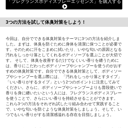
「フレグランスボディスプレーエッセンス」を購入する
3つの方法を試して体臭対策をしよう！
今回は、自分でできる体臭対策をテーマに3つの方法を紹介しま
した。まずは、体臭を防ぐために身体を清潔に保つことが必要で
す。そのために汗をこまめに拭いたり、いやな匂いの原因となる
汚れをしっかり落としてくれるボディソープを選ぶことが大切で
す。 そして、体臭を改善するだけでなくいい香りを纏うために
は、香りにこだわったボディソープやシャンプーを使うのがおす
すめの体臭対策です。自分でできる体臭対策として、ボディソー
プやシャンプーを選ぶ際には、「汚れをしっかり落とすタイプ」
「いい香りがするタイプ」という2つのポイントに注意してみて
ください。さらに、ボディソープやシャンプーよりも普段使いで
香りを身に纏いたいという人には、フレグランスボディスプレー
を使うことで、さらにいい香りを持続させることができます。
これら3つの方法をそれぞれ試したり組み合わせて実践すること
で、いやな匂いを防ぐような体臭対策をしましょう。そして、い
つでもいい香りがする清潔感溢れる存在を目指しましょう。