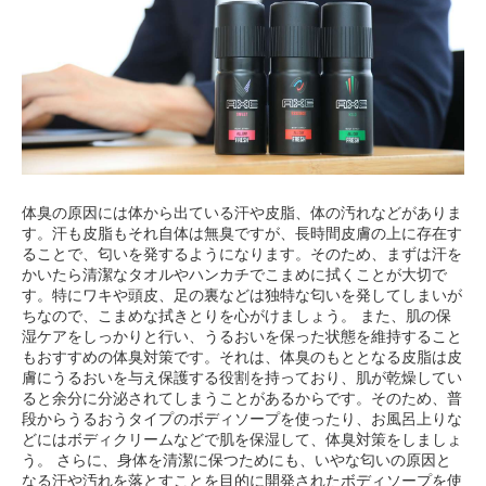
体臭の原因には体から出ている汗や皮脂、体の汚れなどがありま
す。汗も皮脂もそれ自体は無臭ですが、長時間皮膚の上に存在す
ることで、匂いを発するようになります。そのため、まずは汗を
かいたら清潔なタオルやハンカチでこまめに拭くことが大切で
す。特にワキや頭皮、足の裏などは独特な匂いを発してしまいが
ちなので、こまめな拭きとりを心がけましょう。 また、肌の保
湿ケアをしっかりと行い、うるおいを保った状態を維持すること
もおすすめの体臭対策です。それは、体臭のもととなる皮脂は皮
膚にうるおいを与え保護する役割を持っており、肌が乾燥してい
ると余分に分泌されてしまうことがあるからです。そのため、普
段からうるおうタイプのボディソープを使ったり、お風呂上りな
どにはボディクリームなどで肌を保湿して、体臭対策をしましょ
う。 さらに、身体を清潔に保つためにも、いやな匂いの原因と
なる汗や汚れを落とすことを目的に開発されたボディソープを使