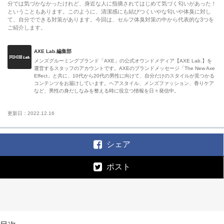
分では気づかなかったけれど、身近な人に指摘されてはじめて気づく匂いがあった！
ということもあります。このように、清潔感にも結びつくいやな匂いや体臭に対し
て、自分でできる対策があります。今回は、セルフ体臭対策の中から代表的な3つを
ご紹介します。
AXE Lab.編集部
メンズグルーミングブランド「AXE」の公式オウンドメディア【AXE Lab.】を
運営するスタッフのアカウントです。AXEのブランドメッセージ「The New Axe
Effect」と共に、10代から20代の男性に向けて、自分だけのスタイルが見つかる
コンテンツをお届けしています。ヘアスタイル、メンズファッション、香りケア
など、男性の身だしなみを整える時に役立つ情報を日々発信中。
更新日：2022.12.16
シェア
ポスト