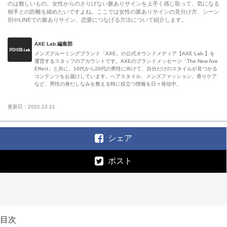
のは難しいもの。女性からのさりげない脈ありサインを上手く感じ取って、気になる
相手との距離を縮めたいですよね。ここでは女性の脈ありサインの見分け方、シーン
別やLINEでの脈ありサイン、恋愛につなげる方法について紹介します。
AXE Lab.編集部
メンズグルーミングブランド「AXE」の公式オウンドメディア【AXE Lab.】を
運営するスタッフのアカウントです。AXEのブランドメッセージ「The New Axe
Effect」と共に、10代から20代の男性に向けて、自分だけのスタイルが見つかる
コンテンツをお届けしています。ヘアスタイル、メンズファッション、香りケア
など、男性の身だしなみを整える時に役立つ情報を日々発信中。
更新日：2022.12.21
シェア
ポスト
目次