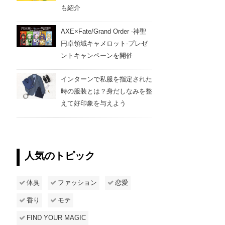
も紹介
AXE×Fate/Grand Order -神聖
円卓領域キャメロット-プレゼ
ントキャンペーンを開催
インターンで私服を指定された
時の服装とは？身だしなみを整
えて好印象を与えよう
人気のトピック
体臭
ファッション
恋愛
香り
モテ
FIND YOUR MAGIC