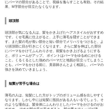
にパーマの部分があることで、視線を逸らすことも有効。その結
果、M字部分が目立たなくなります。
頭頂部
頭頂部が気になる人は、髪をかき上げたヘアスタイルがおすすめ
です。くせ毛風に仕上がると、上手に薄毛を隠すことができま
す。また髪の毛が長い部分と短い部分でメリハリをつけると、よ
り頭頂部に目が行きにくくなります。 さらに髪を伸ばした部分
にパーマをかけてふんわりさせ、前髪をかき上げるようにする
と、ボリュームがアップ。 ポイントはパーマをゆるめにかける
こと。くるくるとした強めのパーマだと地肌が目立ってしまうこ
とも。パーマをかける前に、美容師さんとよく相談し、パーマの
強さを決めていきましょう。
短髪が苦手な場合は
薄毛の人は、短髪にした方がトップのボリューム感を出しやすく
なります。しかし中には短髪に抵抗がある人もいるでしょう。そ
のような場合は、髪全体にふんわりとしたパーマをかけるのがお
すすめ。 ですが髪の毛が長すぎると、髪の重さでトップが潰