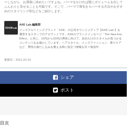
ーしながら、お洒落に決めたいですよね。パーマをかければ髪にボリュームを出して
ふんわりと見せることも可能です。そこで、パーマで薄毛をカバーする方法やおすす
めのスタイリング剤などをご紹介します。
AXE Lab.編集部
メンズグルーミングブランド「AXE」の公式オウンドメディア【AXE Lab.】を
運営するスタッフのアカウントです。AXEのブランドメッセージ「The New Axe
Effect」と共に、10代から20代の男性に向けて、自分だけのスタイルが見つかる
コンテンツをお届けしています。ヘアスタイル、メンズファッション、香りケア
など、男性の身だしなみを整える時に役立つ情報を日々発信中。
更新日：2021.03.24
シェア
ポスト
目次