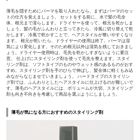
薄毛を隠すためにパーマを取り入れたなら、まずはパーマのセッ
トの仕方を覚えましょう。 セットをする前に、水で髪の毛全
体、根元まで濡らします。ドライヤーを使って、根元を乾かしま
しょう。髪の毛がふんわりと立ってきたら、冷風に切り替えて乾
かします。冷風で乾かすことで、ヘアスタイルが整いやすくなり
ます。 根元が乾いたら、ドライヤーの使用は終了。パーマは湿
気により変化します。そのため根元以外は湿気を残しておきまし
ょう。ドライヤー使用時は、毛先を乾かしすぎないように要注
意。 仕上げにスタイリング剤を使って毛先を整えます。スタイ
リング剤は、ソフトタイプのものやウェット感のあるものがおす
すめ。スタイリング剤を手のひらで伸ばし、髪全体に軽くもみ込
みながらなじませていきましょう。 ハードタイプのスタイリン
グ剤では、ふんわりとしたヘアスタイルに仕上げるのが難しいで
す。薄毛のヘアスタイルには、ボリュームが大切。スタイリング
剤も向き不向きを考慮して商品を選ぶようにしましょう。
薄毛が気になる方におすすめのスタイリング剤