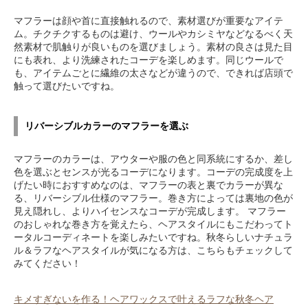
マフラーは顔や首に直接触れるので、素材選びが重要なアイテ
ム。チクチクするものは避け、ウールやカシミヤなどなるべく天
然素材で肌触りが良いものを選びましょう。素材の良さは見た目
にも表れ、より洗練されたコーデを楽しめます。同じウールで
も、アイテムごとに繊維の太さなどが違うので、できれば店頭で
触って選びたいですね。
リバーシブルカラーのマフラーを選ぶ
マフラーのカラーは、アウターや服の色と同系統にするか、差し
色を選ぶとセンスが光るコーデになります。コーデの完成度を上
げたい時におすすめなのは、マフラーの表と裏でカラーが異な
る、リバーシブル仕様のマフラー。巻き方によっては裏地の色が
見え隠れし、よりハイセンスなコーデが完成します。 マフラー
のおしゃれな巻き方を覚えたら、ヘアスタイルにもこだわってト
ータルコーディネートを楽しみたいですね。秋冬らしいナチュラ
ル＆ラフなヘアスタイルが気になる方は、こちらもチェックして
みてください！
キメすぎないを作る！ヘアワックスで叶えるラフな秋冬ヘア