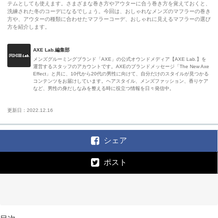
テムとしても使えます。さまざまな巻き方やアウターに合う巻き方を覚えておくと、
洗練された冬のコーデになるでしょう。今回は、おしゃれなメンズのマフラーの巻き
方や、アウターの種類に合わせたマフラーコーデ、おしゃれに見えるマフラーの選び
方を紹介します。
AXE Lab.編集部
メンズグルーミングブランド「AXE」の公式オウンドメディア【AXE Lab.】を
運営するスタッフのアカウントです。AXEのブランドメッセージ「The New Axe
Effect」と共に、10代から20代の男性に向けて、自分だけのスタイルが見つかる
コンテンツをお届けしています。ヘアスタイル、メンズファッション、香りケア
など、男性の身だしなみを整える時に役立つ情報を日々発信中。
更新日：2022.12.16
シェア
ポスト