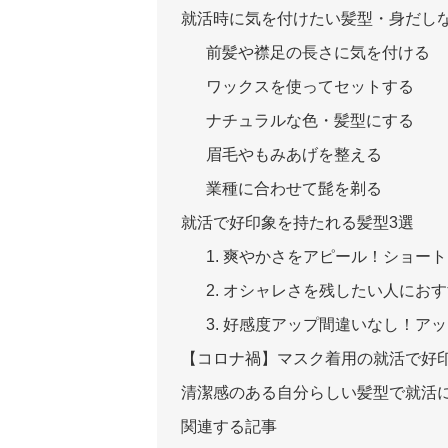
就活時に気を付けたい髪型・身だし
前髪や襟足の長さに気を付ける
ワックスを使ってセットする
ナチュラルな色・髪型にする
眉毛やもみあげを整える
業種に合わせて髭を剃る
就活で好印象を持たれる髪型3選
1. 爽やかさをアピール！ショー
2. オシャレさを残したい人にお
3. 好感度アップ間違いなし！ア
【コロナ禍】マスク着用の就活で好
清潔感のある自分らしい髪型で就活
関連する記事