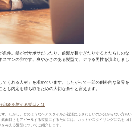
が条件。髪がボサボサだったり、前髪が長すぎたりするとだらしのな
ネスマンの卵です。爽やかさのある髪型で、デキる男性を演出しまし
してくれる人材」を求めています。したがって一部の例外的な業界を
ことも内定を勝ち取るための大切な条件と言えます。
好印象を与える髪型とは
です。しかし、どのようなヘアスタイルが就活にふさわしいのか分からない方もい
や真面目さをアピールする髪型にするためには、カットやスタイリングに気をつけ
象を与える髪型についてご紹介します。