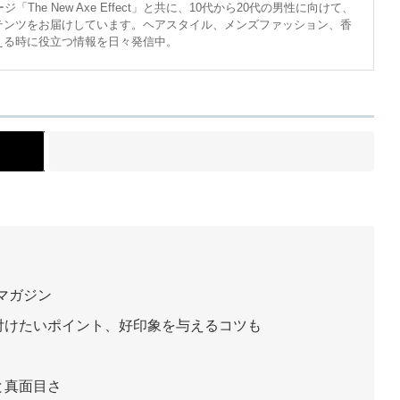
The New Axe Effect」と共に、10代から20代の男性に向けて、
テンツをお届けしています。ヘアスタイル、メンズファッション、香
える時に役立つ情報を日々発信中。
ト
マガジン
付けたいポイント、好印象を与えるコツも
と真面目さ