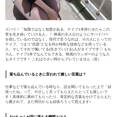
ズバリ！「知識ではなく知恵がある、ナイフ1本持たせたらこの
世を生き抜いていける人」！ 映画の主人公のようにサバイバー
を指しているのではなく、現代で言うなれば、その人にとっての
ナイフ、つまり"武器"となる何か特殊な技術などを持っている
人、そしてそれで働いてる(生きていける)人がタイプです♡ もち
ろん、ナイフ1本でなんでもできる、映画のランボーのような人
もタイプです！ これは小さい時からブレていません（笑）
落ち込んでいるときに言われて嬉しい言葉は？
仕事などで落ち込んでいる時なら、話を聞いてもらった上で「頑
張ったね」って、やさしく言ってもらえたらとっても嬉しいで
す！具体的に褒めてもらったり、肯定的な言葉をかけてもらえた
ら癒されて、また明日からも頑張ろうって思えます♪
Airiちゃんが恋に落ちる瞬間とは？