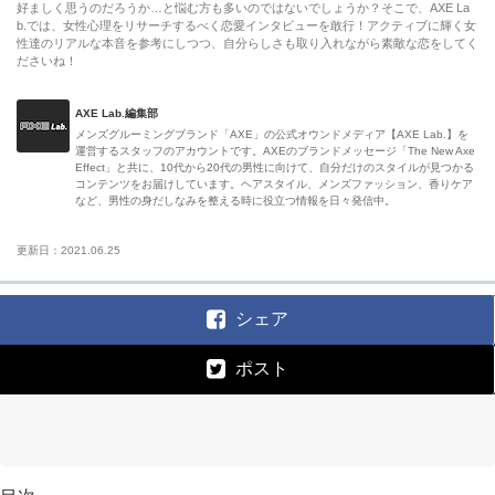
好ましく思うのだろうか…と悩む方も多いのではないでしょうか？そこで、AXE La
b.では、女性心理をリサーチするべく恋愛インタビューを敢行！アクティブに輝く女
性達のリアルな本音を参考にしつつ、自分らしさも取り入れながら素敵な恋をしてく
ださいね！
AXE Lab.編集部
メンズグルーミングブランド「AXE」の公式オウンドメディア【AXE Lab.】を
運営するスタッフのアカウントです。AXEのブランドメッセージ「The New Axe
Effect」と共に、10代から20代の男性に向けて、自分だけのスタイルが見つかる
コンテンツをお届けしています。ヘアスタイル、メンズファッション、香りケア
など、男性の身だしなみを整える時に役立つ情報を日々発信中。
更新日：2021.06.25
シェア
ポスト