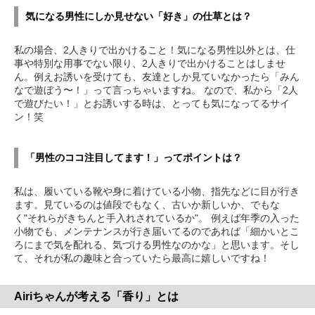
気になる男性にしか見せない「好き」の仕草とは？
私の場合、2人きりで出かけること！気になる男性以外とは、仕
事や特別な用事でない限り、2人きりで出かけることはしませ
ん。例えお誘いを受けても、友達としか見ていなかったら「みん
なで遊ぼう〜！」って言っちゃいますね。 なので、私から「2人
で遊びたい！」とお誘いする時は、とっても気になってるサイ
ン！笑
「男性のココ注目してます！」ってポイントは？
私は、履いている靴や身に着けている小物、指先などに目が行き
ます。見ているのは値段でもなく、古いか新しいか、でもな
く"それらがきちんと手入れされているか"。 例えば年季の入った
小物でも、メンテナンスが行き届いてるのであれば「細かいとこ
ろにまで気を配れる、気づける男性なのかな」と思います。そし
て、それが私の趣味と合っていたら最高に嬉しいですね！
Airiちゃんが考える「香り」とは