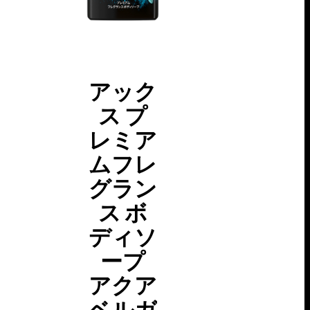
アック
ス プ
ア
レミア
ムフレ
レ
グラン
ス ボ
ボ
ディソ
ス
ープ
アクア
ウ
ベルガ