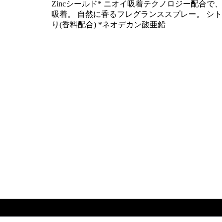
Zincシールド* ニオイ吸着テクノロジー配合で
吸着。 自然に香るフレグランススプレー。 シ
り(香料配合) *ネオデカン酸亜鉛