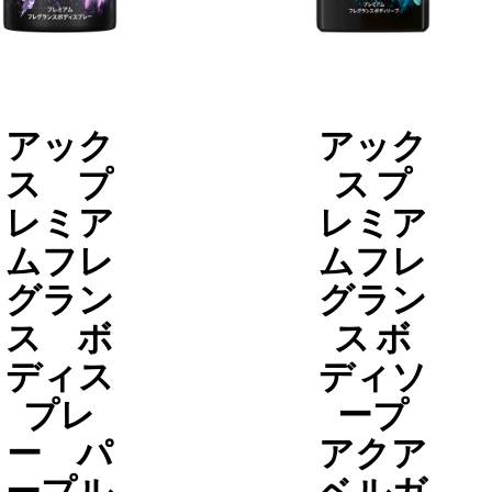
アック
アック
ス プ
ス プ
レミア
レミア
ムフレ
ムフレ
グラン
グラン
ス ボ
ス ボ
ディス
ディソ
プレ
ープ
ー パ
アクア
ープル
ベルガ