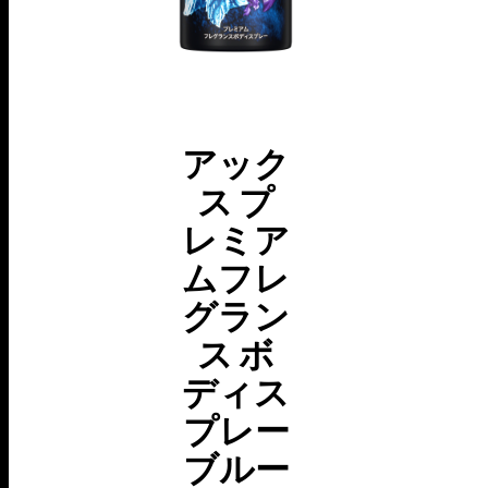
アック
ス プ
レミア
ムフレ
グラン
ス ボ
ディス
プレー
ブルー