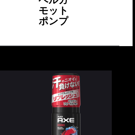
モット
ポンプ