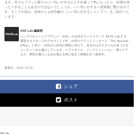
ます。街でもフワッと髪からいい匂いがする人とすれ違って気になったり、好感を持
ったりすることもあるのではないでしょうか。いい匂いがする＝清潔感に繋がるので
す。そこで今回は、女性からも好印象の「いい匂いのするシャンプー」をご紹介いた
します。
AXE Lab.編集部
メンズグルーミングブランド「AXE」の公式オウンドメディア【AXE Lab.】を
運営するスタッフのアカウントです。AXEのブランドメッセージ「The New Axe
Effect」と共に、10代から20代の男性に向けて、自分だけのスタイルが見つかる
コンテンツをお届けしています。ヘアスタイル、メンズファッション、香りケア
など、男性の身だしなみを整える時に役立つ情報を日々発信中。
更新日：2020.10.15
シェア
ポスト