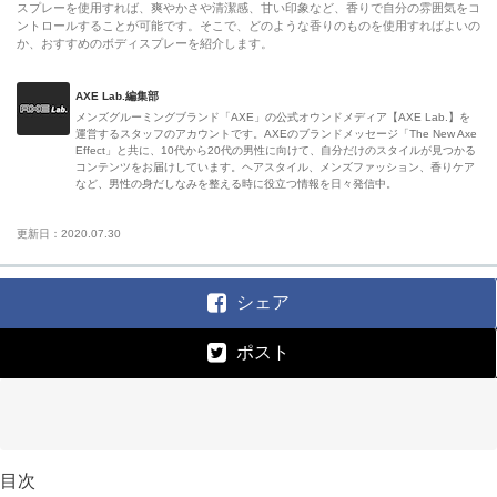
スプレーを使用すれば、爽やかさや清潔感、甘い印象など、香りで自分の雰囲気をコ
ントロールすることが可能です。そこで、どのような香りのものを使用すればよいの
か、おすすめのボディスプレーを紹介します。
AXE Lab.編集部
メンズグルーミングブランド「AXE」の公式オウンドメディア【AXE Lab.】を
運営するスタッフのアカウントです。AXEのブランドメッセージ「The New Axe
Effect」と共に、10代から20代の男性に向けて、自分だけのスタイルが見つかる
コンテンツをお届けしています。ヘアスタイル、メンズファッション、香りケア
など、男性の身だしなみを整える時に役立つ情報を日々発信中。
更新日：2020.07.30
シェア
ポスト
目次