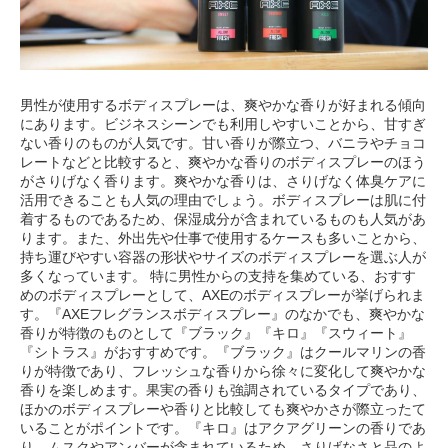
男性が使用するボディスプレーは、爽やかな香りが好まれる傾向
にあります。ビジネスシーンでも利用しやすいことから、甘すぎ
ない香りのものが人気です。甘い香りが際立つ、バニラやチョコ
レートなどと比較すると、爽やかな香りのボディスプレーのほう
がさりげなく香ります。爽やかな香りは、さりげなく体臭ケアに
活用できることも人気の理由でしょう。ボディスプレーは肌に付
着するものであるため、保湿成分が含まれているものも人気があ
ります。また、外出先や仕事で使用するケースも多いことから、
持ち運びやすい容器の形状やサイズのボディスプレーを選ぶ人が
多くなっています。 特に男性からの支持を集めている、おすす
めのボディスプレーとして、AXEのボディスプレーが挙げられま
す。『AXEフレグランスボディスプレー』のなかでも、爽やかな
香りが特徴のものとして『ブラック』『キロ』『スウィート』
『シトラス』がおすすめです。『ブラック』はクールマリンの香
りが特徴であり、フレッシュな香りから徐々に変化して爽やかな
香りを楽しめます。果実の香りも強調されているタイプであり、
ほかのボディスプレーや香りと比較しても爽やかさが際立ったて
いることがポイントです。『キロ』はアクアグリーンの香りであ
り、ムスクやアンバーが含まれているため、さりげなさと品のよ