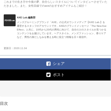
これまでの生き方や今後の夢、自分らしいスタイルについてインタビューさせていた
だきました。また、女性目線でのaxeのおすすめアイテムもご紹介！
AXE Lab.編集部
メンズグルーミングブランド「AXE」の公式オウンドメディア【AXE Lab.】を
運営するスタッフのアカウントです。AXEのブランドメッセージ「The New Axe
Effect」と共に、10代から20代の男性に向けて、自分だけのスタイルが見つかる
コンテンツをお届けしています。ヘアスタイル、メンズファッション、香りケア
など、男性の身だしなみを整える時に役立つ情報を日々発信中。
更新日：2020.11.04
シェア
ポスト
目次