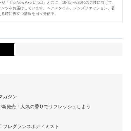
The New Axe Effect」と共に、10代から20代の男性に向けて、
テンツをお届けしています。ヘアスタイル、メンズファッション、香
える時に役立つ情報を日々発信中。
ト
マガジン
が新発売！人気の香りでリフレッシュしよう
E フレグランスボディミスト