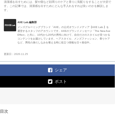
清潔感を出すためには、髪や髭など顔周りのケアと香りに気配りをすることが大切で
す。この記事では、清潔感を出すためにどんな手入れをすれば良いのかを解説しま
す。
AXE Lab.編集部
メンズグルーミングブランド「AXE」の公式オウンドメディア【AXE Lab.】を
運営するスタッフのアカウントです。AXEのブランドメッセージ「The New Axe
Effect」と共に、10代から20代の男性に向けて、自分だけのスタイルが見つかる
コンテンツをお届けしています。ヘアスタイル、メンズファッション、香りケア
など、男性の身だしなみを整える時に役立つ情報を日々発信中。
更新日：2020.11.25
シェア
ポスト
目次