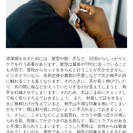
清潔感を出すためには、髪型や髭、爪など、日頃からしっかりと
ケアを行う必要があります。髪型は服装やTPOに合っていること
も大切で、普段からセットをきちんと行うことが欠かせません。
ビジネスマンなら、名刺交換や書類の手渡しなどで爪が相手の目
に触れることも多くなります。そのときに、爪が長く伸びていた
り、爪の間に垢などが入っていたりするのが見えてしまうと、相
手を幻滅させてしまいます。そのため、爪はこまめにチェックし
て短く切りそろえておきましょう。 また、対面して話をすると
きに無精ひげが生えていると、相手は不潔な印象を抱いてしまい
がちです。髭は剃り残しのないように手入れをしておきましょ
う。さらに、ニキビなどによる肌荒れ、テカリや脂っぽさが感じ
られる肌、乾燥してかさつきのある肌など、肌にトラブルがある
と不潔に見られてしまいます。こうした男性は、女性からは敬遠
されてしまいがち。男性であっても、相手の印象を良くするため