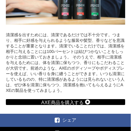
清潔感を出すためには、清潔であるだけでは不十分です。つま
り、相手に好感を与えられるような服装や髪型、香りなどを意識
することが重要となります。清潔でいることだけでは、清潔感を
相手に与えることには100パーセントは結びつかないことをしっ
かりと念頭に置いておきましょう。 そのうえで、相手に清潔感
を与えるためには、体を清潔に保ちつつ、香りにもこだわること
が大切です。前述のような、AXEのボディソープやボディスプレ
ーを使えば、いい香りを身に纏うことができます。いつも清潔に
しているものの、特に清潔感があるようには見られないという人
は、ぜひ体を清潔に保ちつつ、清潔感を抱いてもらえるようにA
XEの製品を使ってみましょう。
AXE商品を購入する
シェア