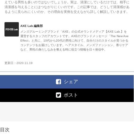
えている男性も多いのではないでしょうか。実は、清潔にしているだけでは、相手に
清潔感を与えることにはつながりにくいのです。この記事では、どうして清潔感があ
るように見られにくいのか、その理由を実例を交えながら詳しく解説していきます。
AXE Lab.編集部
メンズグルーミングブランド「AXE」の公式オウンドメディア【AXE Lab.】を
運営するスタッフのアカウントです。AXEのブランドメッセージ「The New Axe
Effect」と共に、10代から20代の男性に向けて、自分だけのスタイルが見つかる
コンテンツをお届けしています。ヘアスタイル、メンズファッション、香りケア
など、男性の身だしなみを整える時に役立つ情報を日々発信中。
更新日：2020.11.19
シェア
ポスト
目次