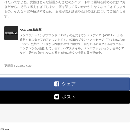
けたいですよね。女性はどんな話題が好きなのか？デート中に距離を縮めるには？好
きだからこそ色々考えすぎてしまい、何を話して良いかわからなくなってきてしまう
もの。そんな不安を解消するため、女性が喜ぶ話題や会話の流れについてご紹介しま
す。
AXE Lab.編集部
メンズグルーミングブランド「AXE」の公式オウンドメディア【AXE Lab.】を
運営するスタッフのアカウントです。AXEのブランドメッセージ「The New Axe
Effect」と共に、10代から20代の男性に向けて、自分だけのスタイルが見つかる
コンテンツをお届けしています。ヘアスタイル、メンズファッション、香りケア
など、男性の身だしなみを整える時に役立つ情報を日々発信中。
更新日：2020.07.30
シェア
ポスト