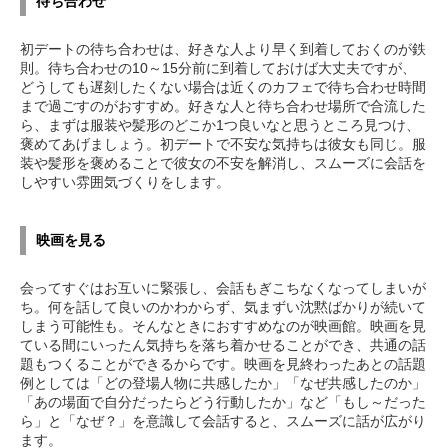
待ち合わせ
初デートの待ち合わせは、好きな人より早く到着しておくのが鉄
則。待ち合わせの10～15分前に到着しておけば大丈夫ですが、
どうしても遅刻したくない場合は近くのカフェで待ち合わせ時間
まで過ごすのがおすすめ。好きな人と待ち合わせ場所で合流した
ら、まずは服装や髪形のどこか1つ良いなと思うところ見つけ、
褒めてあげましょう。初デートで不安な気持ちは彼女も同じ。服
装や髪形を褒めることで彼女の不安を解消し、スムーズに会話を
しやすい雰囲気づくりをします。
映画を見る
会ってすぐはお互いに緊張し、会話もぎこちなくなってしまいが
ち。何を話して良いのかわからず、気まずい沈黙ばかりが続いて
しまう可能性も。そんなときにおすすめなのが映画館。映画を見
ている間にいったん気持ちを落ち着かせることができ、共通の話
題もつくることができるからです。映画を見終わったあとの話題
例としては「どの登場人物に共感したか」「なぜ共感したのか」
「あの場面で自分だったらどう行動したか」など「もし～だった
ら」と「なぜ？」を意識して会話すると、スムーズに話が広がり
ます。