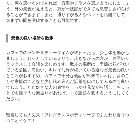
リ。席を選べるのであれば、窓際やテラスを選ぶようにしましょ
う。外の景色が見えると、万が一沈黙ができても息苦しさ和らげ
ることができます。また、通りすがる人やペットを話題にして、
気まずい間を突破することも可能です。
景色の良い場所を散歩
カフェでのランチ＆ティータイムが終わったら、少し体を動かし
ましょう。じっとしているよりも、歩きながらの方が、お互いリ
ラックスして会話を楽しめます。散歩の場所は、季節の花が咲い
ている公園、海沿い、キレイな緑が続いている道など景色の良い
ところがおすすめ。カフェで十分な会話が出来ていれば、昔のこ
とや家族のことなど少し踏み込んだ話題を口にしてみるのも良い
でしょう。ただ好きな人の表情をしっかり見ながら話し、ちょっ
とでも嫌そうな素振りがあれば、すぐ話題を変えるようにしてく
ださい。
密着しても大丈夫！フレグランスボディソープでふんわり香りつ
つニオイケア！