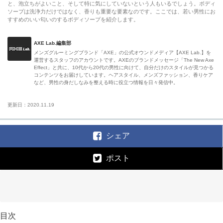
と、泡立ちがよいこと、そして特に気にしていないという人もいるでしょう。ボディ
ソープは洗浄力だけではなく、香りも重要な要素なのです。ここでは、若い男性にお
すすめのいい匂いのするボディソープを紹介します。
AXE Lab.編集部
メンズグルーミングブランド「AXE」の公式オウンドメディア【AXE Lab.】を
運営するスタッフのアカウントです。AXEのブランドメッセージ「The New Axe
Effect」と共に、10代から20代の男性に向けて、自分だけのスタイルが見つかる
コンテンツをお届けしています。ヘアスタイル、メンズファッション、香りケア
など、男性の身だしなみを整える時に役立つ情報を日々発信中。
更新日：2020.11.19
シェア
ポスト
目次