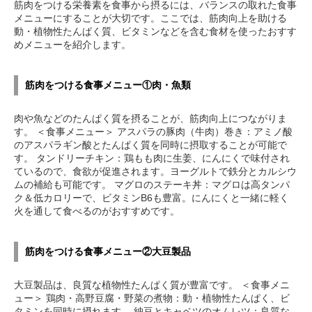
筋肉をつける栄養素を食事から摂るには、バランスの取れた食事
メニューにすることが大切です。ここでは、筋肉向上を助ける
動・植物性たんぱく質、ビタミンなどを含む食材を使ったおすす
めメニューを紹介します。
筋肉をつける食事メニュー①肉・魚類
肉や魚などのたんぱく質を摂ることが、筋肉向上につながりま
す。 ＜食事メニュー＞ アスパラの豚肉（牛肉）巻き：アミノ酸
のアスパラギン酸とたんぱく質を同時に摂取することが可能で
す。 タンドリーチキン：鶏もも肉に生姜、にんにくで味付され
ているので、食欲が促進されます。ヨーグルトで鉄分とカルシウ
ムの補給も可能です。 マグロのステーキ丼：マグロは高タンパ
ク＆低カロリーで、ビタミンB6も豊富。にんにくと一緒に軽く
火を通して食べるのがおすすめです。
筋肉をつける食事メニュー②大豆製品
大豆製品は、良質な植物性たんぱく質が豊富です。 ＜食事メニ
ュー＞ 鶏肉・高野豆腐・野菜の煮物：動・植物性たんぱく、ビ
タミンを同時に摂れます。 納豆とキャベツのオムレツ：良質な