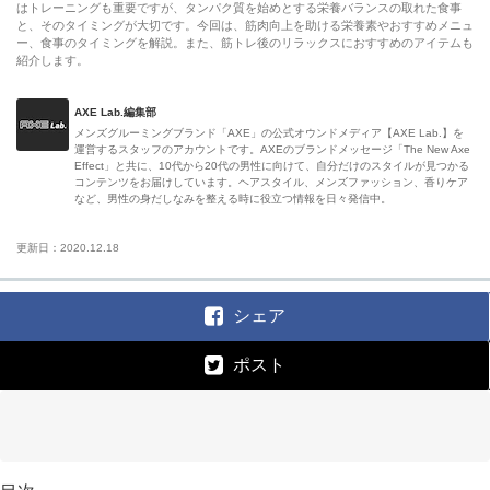
はトレーニングも重要ですが、タンパク質を始めとする栄養バランスの取れた食事
と、そのタイミングが大切です。今回は、筋肉向上を助ける栄養素やおすすめメニュ
ー、食事のタイミングを解説。また、筋トレ後のリラックスにおすすめのアイテムも
紹介します。
AXE Lab.編集部
メンズグルーミングブランド「AXE」の公式オウンドメディア【AXE Lab.】を
運営するスタッフのアカウントです。AXEのブランドメッセージ「The New Axe
Effect」と共に、10代から20代の男性に向けて、自分だけのスタイルが見つかる
コンテンツをお届けしています。ヘアスタイル、メンズファッション、香りケア
など、男性の身だしなみを整える時に役立つ情報を日々発信中。
更新日：2020.12.18
シェア
ポスト