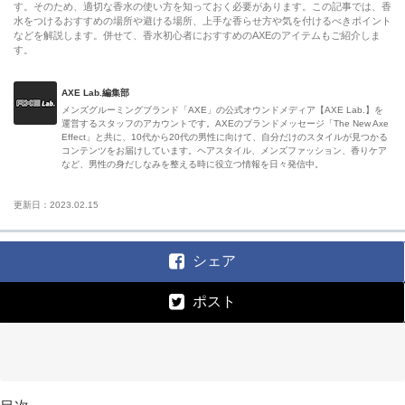
す。そのため、適切な香水の使い方を知っておく必要があります。この記事では、香
水をつけるおすすめの場所や避ける場所、上手な香らせ方や気を付けるべきポイント
などを解説します。併せて、香水初心者におすすめのAXEのアイテムもご紹介しま
す。
AXE Lab.編集部
メンズグルーミングブランド「AXE」の公式オウンドメディア【AXE Lab.】を
運営するスタッフのアカウントです。AXEのブランドメッセージ「The New Axe
Effect」と共に、10代から20代の男性に向けて、自分だけのスタイルが見つかる
コンテンツをお届けしています。ヘアスタイル、メンズファッション、香りケア
など、男性の身だしなみを整える時に役立つ情報を日々発信中。
更新日：2023.02.15
シェア
ポスト