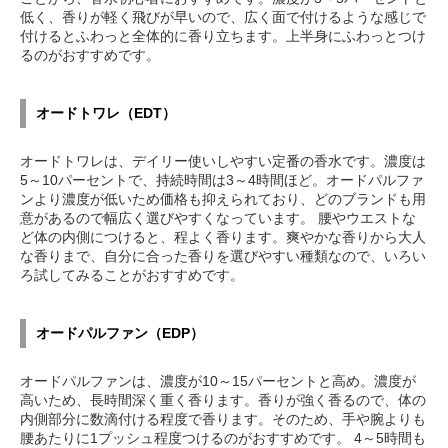
低く、香りが軽く飛びが早いので、広く面で付けるような感じで
付けるとふわっと全体的に香り立ちます。上半身にふわっとつけ
るのがおすすめです。
オードトワレ（EDT）
オードトワレは、デイリー使いしやすい定番の香水です。濃度は
5～10パーセントで、持続時間は3～4時間ほど。オードパルファ
ンより濃度が低いため価格も抑えられており、どのブランドも用
意があるので幅広く選びやすくなっています。 腰やウエストな
ど体の内側につけると、程よく香ります。爽やかな香りから大人
な香りまで、自分に合った香りを選びやすい種類なので、いろい
ろ試してみることがおすすめです。
オードパルファン（EDP）
オードパルファンは、濃度が10～15パーセントと高め。濃度が
高いため、長時間深く重く香ります。香りが強く香るので、体の
内側部分に数滴付ける程度で香ります。そのため、手や腕よりも
腰あたりに1プッシュ程度つけるのがおすすめです。 4～5時間も