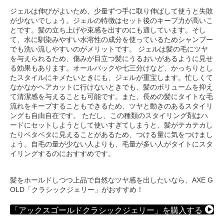
ジェルは伸びがよいため、少量ずつ手に取り伸ばして使うと失敗
が少ないでしょう。ジェルの特徴はセット後のキープ力が高いこ
とです。髪の立ち上げや束感を出すのにも適しています。そし
て、水に馴染みやすい水溶性の成分を使っているためシャンプー
でも洗い流しやすいのがメリットです。 ジェルは髪の毛にツヤ
を与えられるため、傷みが目立つ髪にうるおいがあるように見せ
る効果もあります。オールバックや七三分けなど、かっちりとし
たスタイルにキメたいときにも、ジェルが重宝します。忙しくて
なかなかヘアカットに行けないときでも、髪のボリュームを抑え
て清潔感を与えることも可能です。また、長めの髪にタイトな毛
流れをキープすることもできるため、ツヤと動きのあるスタイリ
ングも自由自在です。 ただし、この種類のスタイリング剤はハ
ードにセットしようとして使いすぎてしまうと、髪がテカテカし
たりベタベタに見えることがあるため、つける量に気をつけまし
ょう。自毛の量が少ない人よりも、毛量が多い人がタイトにスタ
イリングするのにおすすめです。
髪をホールドしつつ上品で自然なツヤ感を出したいなら、AXE G
OLD「クラシックジェリー」がおすすめ！
「アックスゴールドクラシックジェリー」を購入する