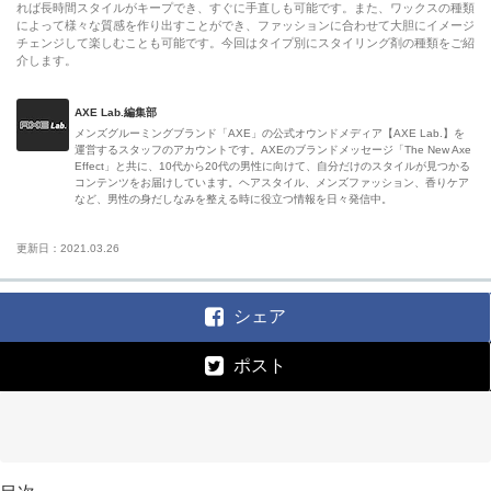
れば長時間スタイルがキープでき、すぐに手直しも可能です。また、ワックスの種類
によって様々な質感を作り出すことができ、ファッションに合わせて大胆にイメージ
チェンジして楽しむことも可能です。今回はタイプ別にスタイリング剤の種類をご紹
介します。
AXE Lab.編集部
メンズグルーミングブランド「AXE」の公式オウンドメディア【AXE Lab.】を
運営するスタッフのアカウントです。AXEのブランドメッセージ「The New Axe
Effect」と共に、10代から20代の男性に向けて、自分だけのスタイルが見つかる
コンテンツをお届けしています。ヘアスタイル、メンズファッション、香りケア
など、男性の身だしなみを整える時に役立つ情報を日々発信中。
更新日：2021.03.26
シェア
ポスト