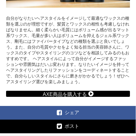
自分がなりたいヘアスタイルをイメージして最適なワックスの種
類を選ぶのが理想ですが、髪質とワックスの相性も考慮しなけれ
ばなりません。細く柔らかい毛質にはボリューム感が出るマット
系ワックス、毛量が多い人はボリュームを抑えるジェル系ワック
ス、剛毛にはファイバータイプなどの種類を選ぶと良いでしょ
う。また、自分の毛質やクセをよく知る担当の美容師さんに、ワ
ックスのタイプやスタイリングのコツなどを相談してみるのもお
すすめです。 ヘアスタイルによって自分がイメージするファッ
ションや雰囲気はだいぶ変わります。なりたいイメージを持って
ヘアスタイリングしたりファッションをコーディネートすること
で、自分らしいスタイルにさらに磨きがかかるでしょう！ぜひヘ
アスタイリング選びを楽しみましょう。
AXE商品を購入する
シェア
ポスト