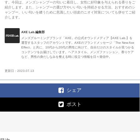
す。今回は、メンズシャンプーの匂いに着目し、女性に好印象を与えられる香りをご
紹介します。また、シャンプーの選び方やいい匂いを持続させる方法、おすすめのシ
ャンプー、いい匂いを纏うために意識したい頭皮のニオイ対策についても併せてご紹
介します。
AXE Lab.編集部
メンズグルーミングブランド「AXE」の公式オウンドメディア【AXE Lab.】を
運営するスタッフのアカウントです。AXEのブランドメッセージ「The New Axe
Effect」と共に、10代から20代の男性に向けて、自分だけのスタイルが見つかる
コンテンツをお届けしています。ヘアスタイル、メンズファッション、香りケア
など、男性の身だしなみを整える時に役立つ情報を日々発信中。
更新日：2023.07.13
シェア
ポスト