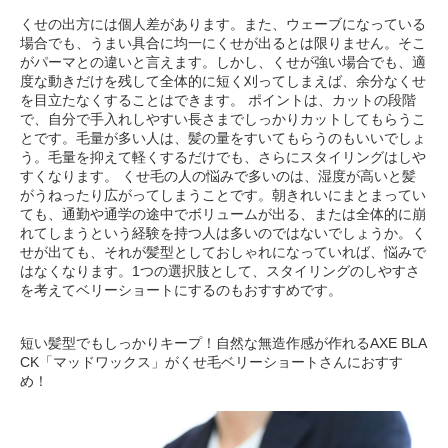
くせの出方には個人差があります。また、ウェーブになっている
場合でも、うまい具合に均一にくせが出るとは限りません。そこ
がパーマとの違いと言えます。しかし、くせが強い場合でも、適
度な動きだけを残して全体的に短く刈ってしまえば、余分なくせ
を目立たなくすることはできます。 ポイントは、カットの段階
で、自分で手入れしやすい長さまでしっかりカットしてもらうこ
とです。毛量が多い人は、髪の量をすいてもらうのもいいでしょ
う。毛量を抑えて軽くするだけでも、さらにスタイリングはしや
すくなります。 くせ毛の人の悩みで多いのは、湿度が高いと髪
がうねったり広がってしまうことです。朝きれいにまとまってい
ても、通勤や通学の途中でボリュームが出る、または全体的に崩
れてしまうという経験を持つ人は多いのではないでしょうか。く
せが出ても、それが髪型としておしゃれになっていれば、悩みで
はなくなります。1つの選択肢として、スタイリングのしやすさ
を考えてベリーショートにするのもおすすめです。
短い髪型でもしっかりキープ！自然な無造作感が作れるAXE BLA
CK「マッドワックス」がくせ毛ベリーショートさんにおすす
め！