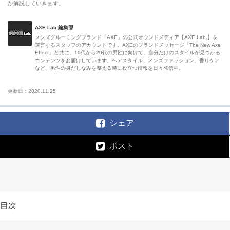
か解説していきます。
AXE Lab.編集部
メンズグルーミングブランド「AXE」の公式オウンドメディア【AXE Lab.】を
運営するスタッフのアカウントです。AXEのブランドメッセージ「The New Axe
Effect」と共に、10代から20代の男性に向けて、自分だけのスタイルが見つかる
コンテンツをお届けしています。ヘアスタイル、メンズファッション、香りケア
など、男性の身だしなみを整える時に役立つ情報を日々発信中。
更新日：2020.11.25
シェア
ポスト
目次