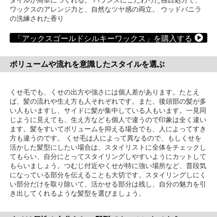
タイルが簡単につくれる。 バランスにこだわった独自処方で、
ワックスのアレンジ力と、自然なツヤ感の両立。 ウッドバニラ
の洗練された香り
「アックスゴールドシルキーワックス」を購入する
ボリュームや流れを意識したスタイルを選ぶ
くせ毛でも、くせの出方や強さには個人差があります。たとえ
ば、髪の流れや生え方も人それぞれです。また、後頭部の髪が多
い人もいますし、サイドに髪が集中している人もいます。一見同
じように見えても、生え方なども個人で違うので印象は全く違い
ます。髪をすいてボリュームを抑える場合でも、人によってすき
方も違うのです。 くせ毛は人によって異なるので、もしくせを
活かした髪型にしたい場合は、スタイリストに全体をチェックし
てもらい、自分にとってスタイリングしやすいようにカットして
もらいましょう。つむじ付近やくせが特に強い場所など、普段気
になっている部分を伝えることも大切です。スタイリングしにく
い部分だけを取り除いて、活かせる部分は残し、自分の魅力を引
き出してくれるような髪型を選びましょう。