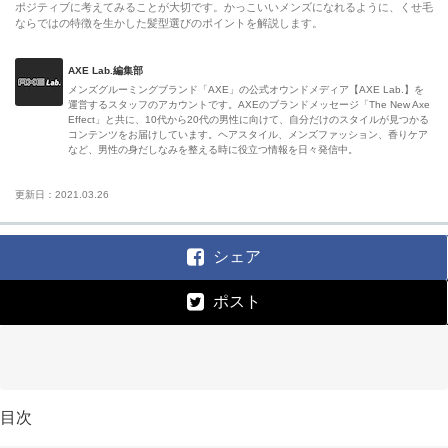
ポジティブに考えてみることが大切です。かっこいいメンズになれるように、くせ毛
ならではの特徴を生かした髪型選びのポイントを解説します。
AXE Lab.編集部
メンズグルーミングブランド「AXE」の公式オウンドメディア【AXE Lab.】を
運営するスタッフのアカウントです。AXEのブランドメッセージ「The New Axe
Effect」と共に、10代から20代の男性に向けて、自分だけのスタイルが見つかる
コンテンツをお届けしています。ヘアスタイル、メンズファッション、香りケア
など、男性の身だしなみを整える時に役立つ情報を日々発信中。
更新日：2021.03.26
シェア
ポスト
目次