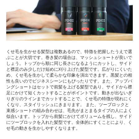
くせ毛を生かせる髪型は複数あるので、特徴を把握したうえで選
ぶことが大切です。巻き髪の場合は、マッシュショートが良いで
しょう。トップから順に同じ長さになるようにカットし、サイド
と襟足のみ少しだけ短めに刈り上げた髪型です。広がりにくいた
め、くせ毛を生かして柔らかな印象を演出できます。黒髪との相
性も良いのでビジネスシーンにもぴったりです。また、アップバ
ングショートはセットで前髪を上げる髪型であり、サイドから襟
足にかけて短くカットすることがポイントです。動きが出ないぎ
りぎりのラインまでカットすることで、くせ毛の特徴が現れにく
くなり、スタイリッシュにきまります。 また、ツーブロックと
束感ショートの組み合わせは、毛先がまとまるタイプの人によく
似合います。トップから前髪にかけてボリュームを残し、サイド
にツーブロックを入れた髪型です。全体的にすくことにより、く
せ毛の動きを生かしやすくなります。