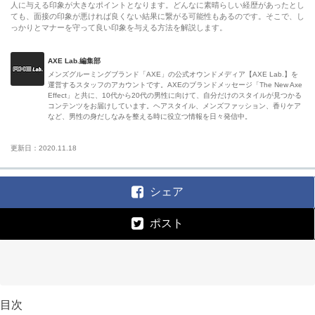
人に与える印象が大きなポイントとなります。どんなに素晴らしい経歴があったとし
ても、面接の印象が悪ければ良くない結果に繋がる可能性もあるのです。そこで、し
っかりとマナーを守って良い印象を与える方法を解説します。
AXE Lab.編集部
メンズグルーミングブランド「AXE」の公式オウンドメディア【AXE Lab.】を
運営するスタッフのアカウントです。AXEのブランドメッセージ「The New Axe
Effect」と共に、10代から20代の男性に向けて、自分だけのスタイルが見つかる
コンテンツをお届けしています。ヘアスタイル、メンズファッション、香りケア
など、男性の身だしなみを整える時に役立つ情報を日々発信中。
更新日：2020.11.18
シェア
ポスト
目次