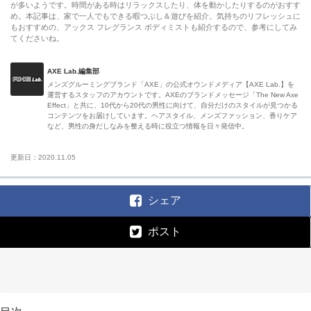
が多いようです。時間がある時はリラックスしたり、体を動かしたりするのがおすす
め。本記事は、家で一人でもできる暇つぶし＆遊びを紹介。気持ちのリフレッシュに
もおすすめの、アックス フレグランス ボディミストも紹介するので、参考にしてみ
てくださいね。
AXE Lab.編集部
メンズグルーミングブランド「AXE」の公式オウンドメディア【AXE Lab.】を
運営するスタッフのアカウントです。AXEのブランドメッセージ「The New Axe
Effect」と共に、10代から20代の男性に向けて、自分だけのスタイルが見つかる
コンテンツをお届けしています。ヘアスタイル、メンズファッション、香りケア
など、男性の身だしなみを整える時に役立つ情報を日々発信中。
更新日：2020.11.05
シェア
ポスト