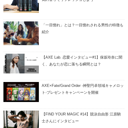
「一目惚れ」とは？一目惚れされる男性の特徴も
紹介
【AXE Lab. 恋愛インタビュー#1】保坂玲奈に聞
く、あなたが恋に落ちる瞬間とは？
AXE×Fate/Grand Order -神聖円卓領域キャメロッ
ト-プレゼントキャンペーンを開催
【FIND YOUR MAGIC #14】競泳自由形 江原騎
士さんにインタビュー