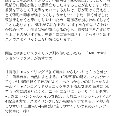
隠すことを意識しすぎると、不自然な印象の髪型になったり、薄
毛部分に視線が集まり悪目立ちしたりすることがあります。特に
前髪を下ろして生え際をカバーする方法は、額が透けて見えるこ
とで薄毛の印象が強まってしまうかも･･･。また、長く伸ばした
髪は汗をかくと束になりやすいため、清潔感が損なわれてしまう
こともあります。 薄毛が気になる方におすすめなのは「さわや
か短めヘア」。例えば額が気になるのなら、前髪は下ろさずに立
ち上げるのがおすすめ。中途半端に額を隠さず、すっきりと出す
ことでスタイリッシュな印象になります。
頭皮にやさしいスタイリング剤を使いたいなら、「AXE エマル
ジョンワックス」がおすすめ！
【特徴】 ●スタイリングできて頭皮にやさしい！ さらっと伸び
て、簡単自在。自然にまとまる。 ●“乳液“状の処方。いまだかつ
てない*1 衝撃! 軽くて伸びがよく、べたつかないのにしっかりホ
ールド！ ●ノンコメッドジェニックテスト済み*2 肌や頭皮につい
ても毛穴に詰まりにくく、ニキビになりにくい、やさしい処方。
●天然エッセンシャルオイル*3 配合。天然エッセンシャルオイル*
4 配合処方で、スタイリングしながら髪もケアできる。 ●洗い流
しやすい！ 二度洗い不要! 洗い流しやすく、いつものシャンプー
で簡単に一掃！