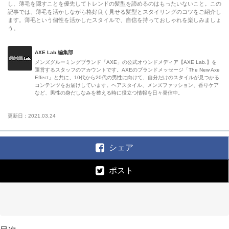
し、薄毛を隠すことを優先してトレンドの髪型を諦めるのはもったいないこと。この
記事では、薄毛を活かしながら格好良く見せる髪型とスタイリングのコツをご紹介し
ます。薄毛という個性を活かしたスタイルで、自信を持っておしゃれを楽しみましょ
う。
AXE Lab.編集部
メンズグルーミングブランド「AXE」の公式オウンドメディア【AXE Lab.】を
運営するスタッフのアカウントです。AXEのブランドメッセージ「The New Axe
Effect」と共に、10代から20代の男性に向けて、自分だけのスタイルが見つかる
コンテンツをお届けしています。ヘアスタイル、メンズファッション、香りケア
など、男性の身だしなみを整える時に役立つ情報を日々発信中。
更新日：2021.03.24
シェア
ポスト