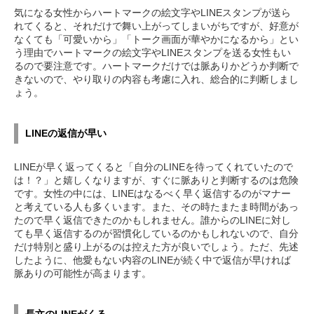
気になる女性からハートマークの絵文字やLINEスタンプが送ら
れてくると、それだけで舞い上がってしまいがちですが、好意が
なくても「可愛いから」「トーク画面が華やかになるから」とい
う理由でハートマークの絵文字やLINEスタンプを送る女性もい
るので要注意です。ハートマークだけでは脈ありかどうか判断で
きないので、やり取りの内容も考慮に入れ、総合的に判断しまし
ょう。
LINEの返信が早い
LINEが早く返ってくると「自分のLINEを待ってくれていたので
は！？」と嬉しくなりますが、すぐに脈ありと判断するのは危険
です。女性の中には、LINEはなるべく早く返信するのがマナー
と考えている人も多くいます。また、その時たまたま時間があっ
たので早く返信できたのかもしれません。誰からのLINEに対し
ても早く返信するのが習慣化しているのかもしれないので、自分
だけ特別と盛り上がるのは控えた方が良いでしょう。ただ、先述
したように、他愛もない内容のLINEが続く中で返信が早ければ
脈ありの可能性が高まります。
長文のLINEがくる