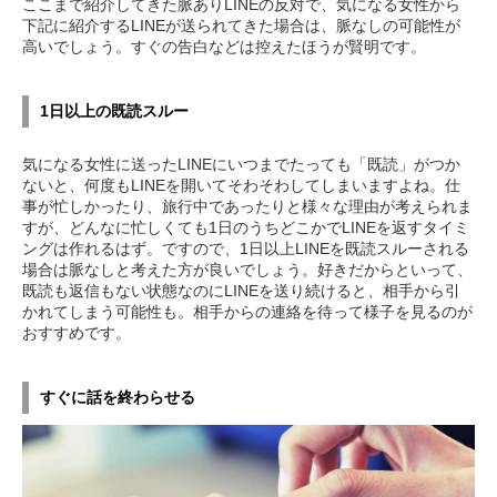
ここまで紹介してきた脈ありLINEの反対で、気になる女性から
下記に紹介するLINEが送られてきた場合は、脈なしの可能性が
高いでしょう。すぐの告白などは控えたほうが賢明です。
1日以上の既読スルー
気になる女性に送ったLINEにいつまでたっても「既読」がつか
ないと、何度もLINEを開いてそわそわしてしまいますよね。仕
事が忙しかったり、旅行中であったりと様々な理由が考えられま
すが、どんなに忙しくても1日のうちどこかでLINEを返すタイミ
ングは作れるはず。ですので、1日以上LINEを既読スルーされる
場合は脈なしと考えた方が良いでしょう。好きだからといって、
既読も返信もない状態なのにLINEを送り続けると、相手から引
かれてしまう可能性も。相手からの連絡を待って様子を見るのが
おすすめです。
すぐに話を終わらせる