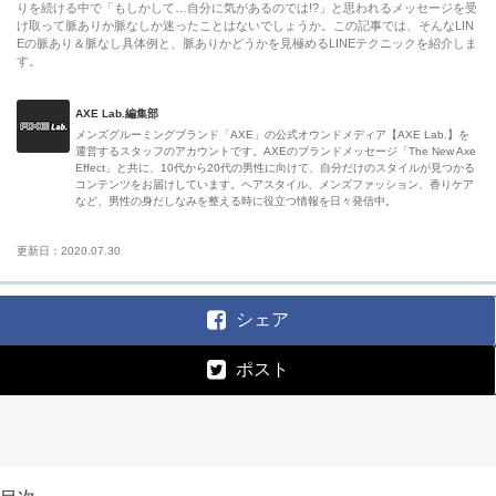
りを続ける中で「もしかして…自分に気があるのでは!?」と思われるメッセージを受
け取って脈ありか脈なしか迷ったことはないでしょうか。この記事では、そんなLIN
Eの脈あり＆脈なし具体例と、脈ありかどうかを見極めるLINEテクニックを紹介しま
す。
AXE Lab.編集部
メンズグルーミングブランド「AXE」の公式オウンドメディア【AXE Lab.】を
運営するスタッフのアカウントです。AXEのブランドメッセージ「The New Axe
Effect」と共に、10代から20代の男性に向けて、自分だけのスタイルが見つかる
コンテンツをお届けしています。ヘアスタイル、メンズファッション、香りケア
など、男性の身だしなみを整える時に役立つ情報を日々発信中。
更新日：2020.07.30
シェア
ポスト