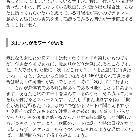
もっと知ってほしいと思っているサイン。特に、行きたい場所や
食べたいもの、気になっている映画などの話が出た場合は、あな
たに誘ってもらいたいと思っている可能性が高いのでチャンス。
脈ありと感じたら勇気を出して誘ってみると関係が一歩前進する
かもしれません。
次につながるワードがある
気になる女性との初デートはわくわくドキドキ楽しいものです
が、付き合う前であれば、脈ありかどうか気になるところですよ
ね。2人で出かけた後に「次はどこ行く？」「また遊びに行きた
いね！」など、女性から次回につながるLINEが送られてきた場
合は脈ありの可能性が高いでしょう。特に「次は〇〇に行きた
い」と話が具体的である時は脈ありである可能性もさらに高まり
ます。あなたも次のデートを望んでいるのなら、その流れで約束
を取り付けるとスムーズです。 ただし「また連絡するね」「機
会があれば行きたいね」は次につながるワードに聞こえますが、
社交辞令の場合があるので注意。その後のLINEが盛り上がらな
かったり、そのまま連絡がなかったりする時は脈なしと判断した
方が良さそうです。また、次回のデートに誘った時に日程がすぐ
に決まらず、スケジュールをうやむやにされるような返信であれ
ば、一旦時間をおいて様子をみましょう。