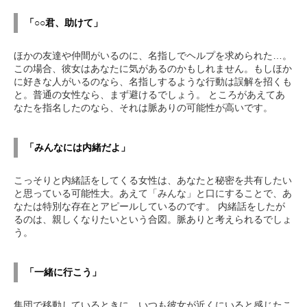
「○○君、助けて」
ほかの友達や仲間がいるのに、名指しでヘルプを求められた…。
この場合、彼女はあなたに気があるのかもしれません。もしほか
に好きな人がいるのなら、名指しするような行動は誤解を招くも
と。普通の女性なら、まず避けるでしょう。 ところがあえてあ
なたを指名したのなら、それは脈ありの可能性が高いです。
「みんなには内緒だよ」
こっそりと内緒話をしてくる女性は、あなたと秘密を共有したい
と思っている可能性大。あえて「みんな」と口にすることで、あ
なたは特別な存在とアピールしているのです。 内緒話をしたが
るのは、親しくなりたいという合図。脈ありと考えられるでしょ
う。
「一緒に行こう」
集団で移動しているときに、いつも彼女が近くにいると感じたこ