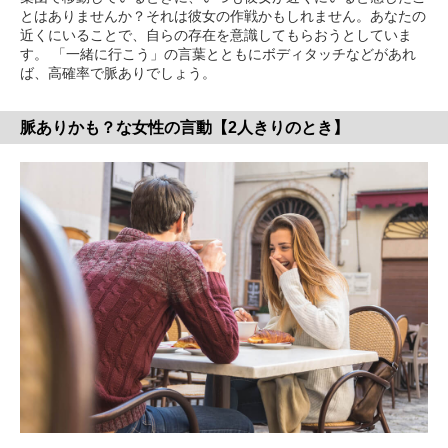
とはありませんか？それは彼女の作戦かもしれません。あなたの
近くにいることで、自らの存在を意識してもらおうとしていま
す。 「一緒に行こう」の言葉とともにボディタッチなどがあれ
ば、高確率で脈ありでしょう。
脈ありかも？な女性の言動【2人きりのとき】