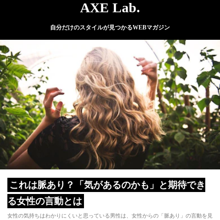
AXE Lab.
自分だけのスタイルが見つかるWEBマガジン
これは脈あり？「気があるのかも」と期待でき
る女性の言動とは
女性の気持ちはわかりにくいと思っている男性は、女性からの「脈あり」の言動を見