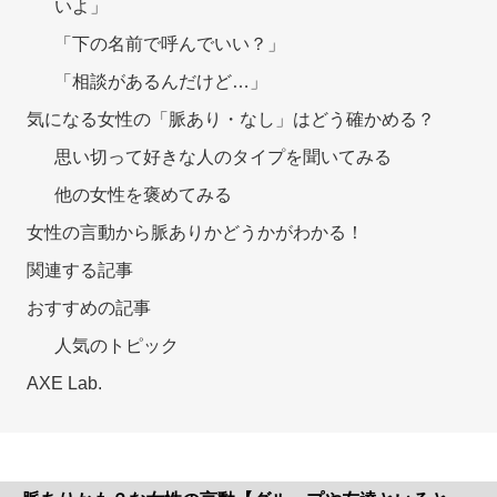
いよ」
「下の名前で呼んでいい？」
「相談があるんだけど…」
気になる女性の「脈あり・なし」はどう確かめる？
思い切って好きな人のタイプを聞いてみる
他の女性を褒めてみる
女性の言動から脈ありかどうかがわかる！
関連する記事
おすすめの記事
人気のトピック
AXE Lab.