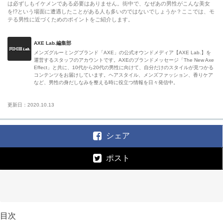
は必ずしもイケメンである必要はありません。街中で、なぜあの男性がこんな美女
を!?という場面に遭遇したことがある人も多いのではないでしょうか？ここでは、モ
テる男性に近づくためのポイントをご紹介します。
AXE Lab.編集部
メンズグルーミングブランド「AXE」の公式オウンドメディア【AXE Lab.】を
運営するスタッフのアカウントです。AXEのブランドメッセージ「The New Axe
Effect」と共に、10代から20代の男性に向けて、自分だけのスタイルが見つかる
コンテンツをお届けしています。ヘアスタイル、メンズファッション、香りケア
など、男性の身だしなみを整える時に役立つ情報を日々発信中。
更新日：2020.10.13
シェア
ポスト
目次