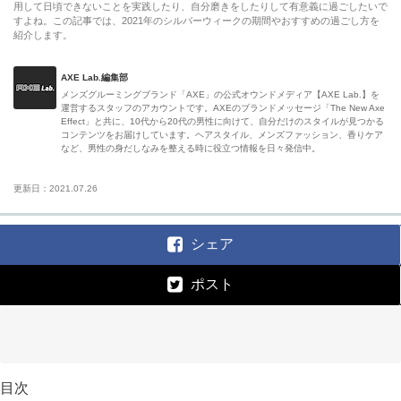
用して日頃できないことを実践したり、自分磨きをしたりして有意義に過ごしたいで
すよね。この記事では、2021年のシルバーウィークの期間やおすすめの過ごし方を
紹介します。
AXE Lab.編集部
メンズグルーミングブランド「AXE」の公式オウンドメディア【AXE Lab.】を
運営するスタッフのアカウントです。AXEのブランドメッセージ「The New Axe
Effect」と共に、10代から20代の男性に向けて、自分だけのスタイルが見つかる
コンテンツをお届けしています。ヘアスタイル、メンズファッション、香りケア
など、男性の身だしなみを整える時に役立つ情報を日々発信中。
更新日：2021.07.26
シェア
ポスト
目次