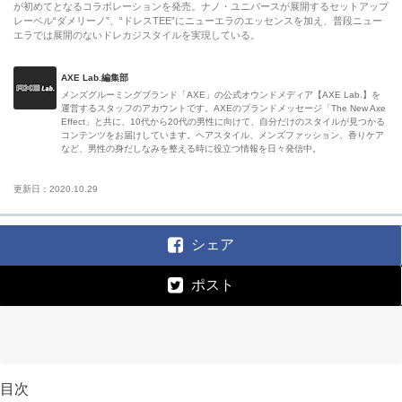
が初めてとなるコラボレーションを発売。ナノ・ユニバースが展開するセットアップ
レーベル“ダメリーノ”、“ドレスTEE”にニューエラのエッセンスを加え、普段ニュー
エラでは展開のないドレカジスタイルを実現している。
AXE Lab.編集部
メンズグルーミングブランド「AXE」の公式オウンドメディア【AXE Lab.】を
運営するスタッフのアカウントです。AXEのブランドメッセージ「The New Axe
Effect」と共に、10代から20代の男性に向けて、自分だけのスタイルが見つかる
コンテンツをお届けしています。ヘアスタイル、メンズファッション、香りケア
など、男性の身だしなみを整える時に役立つ情報を日々発信中。
更新日：2020.10.29
シェア
ポスト
目次