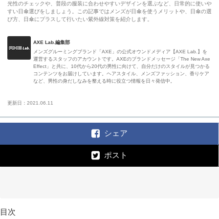
光性のチェックや、普段の服装に合わせやすいデザインを選ぶなど、日常的に使いや
すい日傘選びをしましょう。この記事ではメンズが日傘を使うメリットや、日傘の選
び方、日傘にプラスして行いたい紫外線対策を紹介します。
AXE Lab.編集部
メンズグルーミングブランド「AXE」の公式オウンドメディア【AXE Lab.】を
運営するスタッフのアカウントです。AXEのブランドメッセージ「The New Axe
Effect」と共に、10代から20代の男性に向けて、自分だけのスタイルが見つかる
コンテンツをお届けしています。ヘアスタイル、メンズファッション、香りケア
など、男性の身だしなみを整える時に役立つ情報を日々発信中。
更新日：2021.06.11
シェア
ポスト
目次