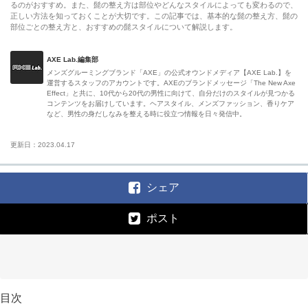
るのがおすすめ。また、髭の整え方は部位やどんなスタイルによっても変わるので、
正しい方法を知っておくことが大切です。この記事では、基本的な髭の整え方、髭の
部位ごとの整え方と、おすすめの髭スタイルについて解説します。
AXE Lab.編集部
メンズグルーミングブランド「AXE」の公式オウンドメディア【AXE Lab.】を
運営するスタッフのアカウントです。AXEのブランドメッセージ「The New Axe
Effect」と共に、10代から20代の男性に向けて、自分だけのスタイルが見つかる
コンテンツをお届けしています。ヘアスタイル、メンズファッション、香りケア
など、男性の身だしなみを整える時に役立つ情報を日々発信中。
更新日：2023.04.17
シェア
ポスト
目次