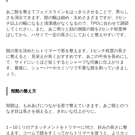
あご髭を整えてフェイスラインをはっきりさせることで、男らし
さを演出できます。髭の幅は細め・太めさまざまですが、2セン
チ以上の幅になると清潔感がなくなるので、TPOに合わせて調節
してください。また、あご周りと顔の側面の髭を2センチ程度伸
ばしてから、ハサミで一定の長さにしておくと整えやすいです。
髭の形を決めたらトリマーで形を整えます。1センチ程度の長さ
に整えると、見栄えが良くおすすめです。あごの中央を長めにし
て、サイドにいくほど短くするとシャープな印象に仕上がりま
す。最後に、シェーバーやカミソリで不要な髭を剃っていきまし
ょう。
頬髭の整え方
頬髭は、もみあげにつながる形で整えていきます。あご髭とのつ
なぎ目は長さを揃えると、きれいな仕上がりに。
1～10ミリのアタッチメントをトリマーに付け、好みの長さに整
えます。コームで髭をすくってからトリマーを使うと、よりカッ