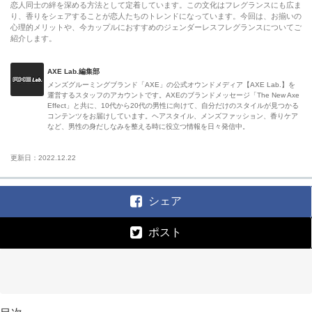
恋人同士の絆を深める方法として定着しています。この文化はフレグランスにも広ま
り、香りをシェアすることが恋人たちのトレンドになっています。今回は、お揃いの
心理的メリットや、今カップルにおすすめのジェンダーレスフレグランスについてご
紹介します。
AXE Lab.編集部
メンズグルーミングブランド「AXE」の公式オウンドメディア【AXE Lab.】を
運営するスタッフのアカウントです。AXEのブランドメッセージ「The New Axe
Effect」と共に、10代から20代の男性に向けて、自分だけのスタイルが見つかる
コンテンツをお届けしています。ヘアスタイル、メンズファッション、香りケア
など、男性の身だしなみを整える時に役立つ情報を日々発信中。
更新日：2022.12.22
シェア
ポスト