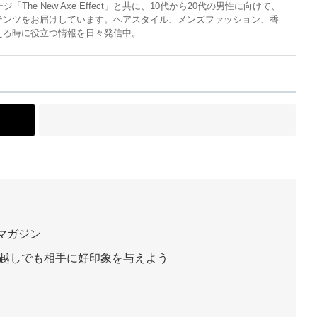
The New Axe Effect」と共に、10代から20代の男性に向けて、
テンツをお届けしています。ヘアスタイル、メンズファッション、香
える時に役立つ情報を日々発信中。
ト
マガジン
ク越しでも相手に好印象を与えよう