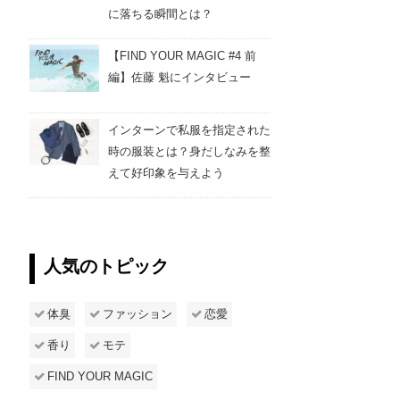
に落ちる瞬間とは？
【FIND YOUR MAGIC #4 前
編】佐藤 魁にインタビュー
インターンで私服を指定された
時の服装とは？身だしなみを整
えて好印象を与えよう
人気のトピック
体臭
ファッション
恋愛
香り
モテ
FIND YOUR MAGIC