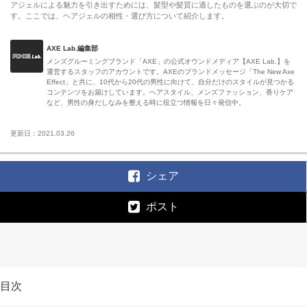
アジェルによる魅力を引き出すためには、髪型や髪質に適したものを選ぶのが大切で
す。ここでは、ヘアジェルの相性・選び方について紹介します。
AXE Lab.編集部
メンズグルーミングブランド「AXE」の公式オウンドメディア【AXE Lab.】を
運営するスタッフのアカウントです。AXEのブランドメッセージ「The New Axe
Effect」と共に、10代から20代の男性に向けて、自分だけのスタイルが見つかる
コンテンツをお届けしています。ヘアスタイル、メンズファッション、香りケア
など、男性の身だしなみを整える時に役立つ情報を日々発信中。
更新日：2021.03.26
シェア
ポスト
目次