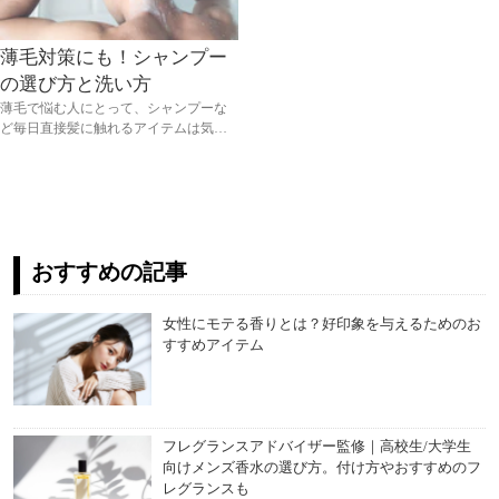
薄毛対策にも！シャンプー
の選び方と洗い方
薄毛で悩む人にとって、シャンプーな
ど毎日直接髪に触れるアイテムは気に
なることが多いはず。最近は様々なシ
ャンプーが販売されていますが、種類
が豊富なだけに薄毛対策に本当は何が
良いのか迷ってしまいますよね。そこ
で薄毛に悩む人のために、シャンプー
の選び方や、薄毛の原因、正しいシャ
おすすめの記事
ンプーの方法をご紹介します。
女性にモテる香りとは？好印象を与えるためのお
すすめアイテム
フレグランスアドバイザー監修｜高校生/大学生
向けメンズ香水の選び方。付け方やおすすめのフ
レグランスも