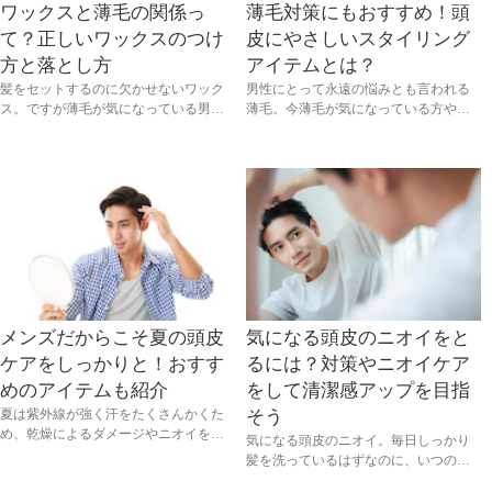
ワックスと薄毛の関係っ
薄毛対策にもおすすめ！頭
て？正しいワックスのつけ
皮にやさしいスタイリング
方と落とし方
アイテムとは？
髪をセットするのに欠かせないワック
男性にとって永遠の悩みとも言われる
ス。ですが薄毛が気になっている男性
薄毛。今薄毛が気になっている方や将
のなかには、ワックスを使うと薄毛に
来は薄毛に悩むかもと心配な方は、頭
つながりやすいと考えて、使うのをた
皮に使うアイテムにこだわってみては
めらう男性も。しかし、それは間違っ
いかがでしょうか？今回は、薄毛対策
た使い方をしてしまったときだけ。今
にもおすすめの頭皮にやさしいスタイ
回は、薄毛を気にする人にぜひ知って
リングアイテムをご紹介します。
おいてほしい正しいワックスの使い方
を紹介します。
メンズだからこそ夏の頭皮
気になる頭皮のニオイをと
ケアをしっかりと！おすす
るには？対策やニオイケア
めのアイテムも紹介
をして清潔感アップを目指
夏は紫外線が強く汗をたくさんかくた
そう
め、乾燥によるダメージやニオイを和
気になる頭皮のニオイ。毎日しっかり
らげるための頭皮ケアが大切です。本
髪を洗っているはずなのに、いつの間
記事では夏の頭皮ケアが大切な理由と
にかイヤなニオイがしませんか？ この