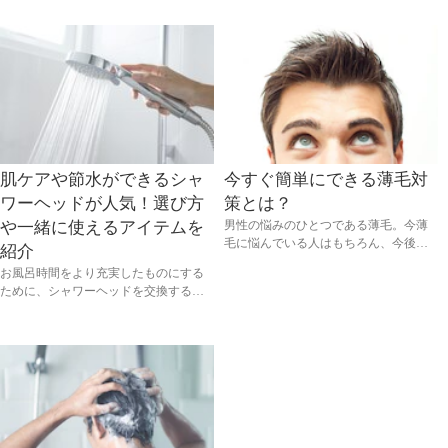
おすすめのケア方法、シャンプーとマ
記事では、なぜイヤなニオイがするの
ッサージの方法を紹介します。頭皮を
か、どうやってケアすれば良いのかな
ケアできる香りの良いシャンプーとト
ど、頭皮のニオイとケア方法について
リートメントを使って、暑い夏も爽や
紹介します。頭皮のニオイの原因を知
かに過ごしましょう。
り、頭皮を健やかに保つケア方法を取
り入れて、清潔感のある男性を目指し
ましょう。
肌ケアや節水ができるシャ
今すぐ簡単にできる薄毛対
ワーヘッドが人気！選び方
策とは？
や一緒に使えるアイテムを
男性の悩みのひとつである薄毛。今薄
毛に悩んでいる人はもちろん、今後の
紹介
為にも今から対策したいという方へ向
お風呂時間をより充実したものにする
けて薄毛対策方法をご紹介します。
ために、シャワーヘッドを交換する人
が増えています。シャワーヘッドは、
節水・塩素除去・肌ケアができるもの
など機能の種類も多く、選ぶ時に悩む
かもしれません。そこで今回は、人気
のシャワーヘッドのタイプと、その選
び方、そして一緒に使えるアイテムを
紹介します。