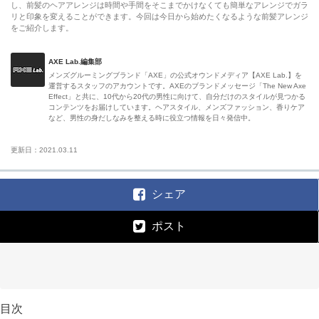
し、前髪のヘアアレンジは時間や手間をそこまでかけなくても簡単なアレンジでガラ
リと印象を変えることができます。今回は今日から始めたくなるような前髪アレンジ
をご紹介します。
AXE Lab.編集部
メンズグルーミングブランド「AXE」の公式オウンドメディア【AXE Lab.】を
運営するスタッフのアカウントです。AXEのブランドメッセージ「The New Axe
Effect」と共に、10代から20代の男性に向けて、自分だけのスタイルが見つかる
コンテンツをお届けしています。ヘアスタイル、メンズファッション、香りケア
など、男性の身だしなみを整える時に役立つ情報を日々発信中。
更新日：2021.03.11
シェア
ポスト
目次