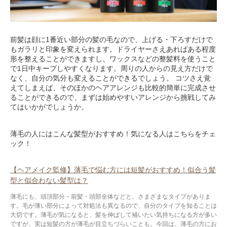
前髪は顔に1番近い部分の髪の毛なので、上げる・下ろすだけで
もガラリと印象を変えられます。ドライヤーさえあればある程度
形を整えることができますし、ワックスなどの整髪料を使うこと
で1日中キープしやすくなります。周りの人からの見え方だけで
なく、自分の気分も変えることができるでしょう。 コツさえ覚
えてしまえば、そのほかのヘアアレンジも比較的簡単に完成させ
ることができるので、まずは始めやすいアレンジから挑戦してみ
てはいかがでしょうか。
薄毛の人にはこんな髪型がおすすめ！気になる人はこちらをチェ
ック！
【ヘアメイク監修】薄毛で悩む方には短髪がおすすめ！似合う髪
型と似合わない髪型は？
薄毛にも、頭頂部分・前髪・頭部全体などと、さまざまなタイプがありま
す。毛が薄い部分によって対処法も異なるので、自分のタイプを知ることは
大切です。薄毛が気になると、髪を伸ばして補いたい気持ちになる方が多い
ですが、実は短髪の方が薄毛が目立ちづらいことも。今回は、薄毛の方にお