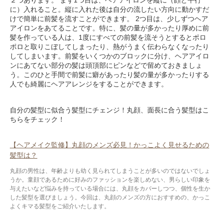
に）入れること。縦に入れた後は自分の流したい方向に動かすだ
けで簡単に前髪を流すことができます。 2つ目は、少しずつヘア
アイロンをあてることです。特に、髪の量が多かったり厚めに前
髪を作っている人は、1度にすべての前髪を流そうとするとポロ
ポロと取りこぼしてしまったり、熱がうまく伝わらなくなったり
してしまいます。前髪をいくつかのブロックに分け、ヘアアイロ
ンにあてない部分の髪は頭頂部にピンなどで留めておきましょ
う。このひと手間で前髪に癖があったり髪の量が多かったりする
人でも綺麗にヘアアレンジをすることができます。
自分の髪型に似合う髪型にチェンジ！丸顔、面長に合う髪型はこ
ちらをチェック！
【ヘアメイク監修】丸顔のメンズ必見！かっこよく見せるための
髪型は？
丸顔の男性は、年齢よりも幼く見られてしまうことが多いのではないでしょ
うか。童顔であるために好みのファッションを楽しめない、男らしい印象を
与えたいなど悩みを持っている場合には、丸顔をカバーしつつ、個性を生か
した髪型を選びましょう。今回は、丸顔のメンズの方におすすめの、かっこ
よくキマる髪型をご紹介いたします。