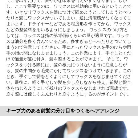
でこを出すだけで、爽やかな印象を与えやすくなります。しか
し、ここで重要なのは、ワックスは補助的に用いるということで
す。いきなりワックスを髪につけて固めようとしてしまうとべっ
たりと髪にワックスがついてしまい、逆に清潔感がなくなってし
まいます。ドライヤーなどである程度形を作ってから、ワックス
などの整髪料を用いるようにしましょう。 ワックスのつけ方と
しては、ワックスは指の第1関節くらいの量が適量です。ワック
スは油分を多く含んでいるため、多すぎるとべったりとついてし
まうので注意してください。手にとったワックスを手のひらや両
手の指の間になじませましょう。この作業により、手ぐしとくだ
けで適量が髪に付き、髪を整えることができます。 そして、ワ
ックスをつける際には、髪の根元につけないように注意しなが
ら、髪の中間から毛先にかけてワックスをつけていきます。この
とき、手ぐしで髪をとくようにしてワックスをなじませてくださ
い。最後に、軽く手ぐしで髪を少し崩しながら整え、前髪と髪全
体をねじるようにして残りのワックスをなじませれば完成です。
崩す際には優しくふんわりと崩すようにするのがポイントです。
キープ力のある前髪の分け目をつくるヘアアレンジ