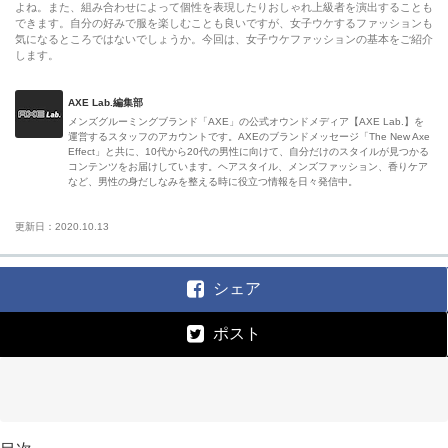
よね。また、組み合わせによって個性を表現したりおしゃれ上級者を演出することも
できます。自分の好みで服を楽しむことも良いですが、女子ウケするファッションも
気になるところではないでしょうか。今回は、女子ウケファッションの基本をご紹介
します。
AXE Lab.編集部
メンズグルーミングブランド「AXE」の公式オウンドメディア【AXE Lab.】を
運営するスタッフのアカウントです。AXEのブランドメッセージ「The New Axe
Effect」と共に、10代から20代の男性に向けて、自分だけのスタイルが見つかる
コンテンツをお届けしています。ヘアスタイル、メンズファッション、香りケア
など、男性の身だしなみを整える時に役立つ情報を日々発信中。
更新日：2020.10.13
シェア
ポスト