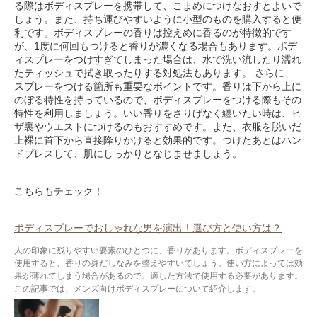
る際はボディスプレーを携帯して、こまめにつけなおすとよいで
しょう。また、持ち運びやすいように小型のものを購入すると便
利です。ボディスプレーの香りは控えめに香るのが特徴的です
が、1度に何回もつけると香りが濃くなる場合もあります。ボデ
ィスプレーをつけすぎてしまった場合は、水で洗い流したり濡れ
たティッシュで拭き取ったりする対処法もあります。 さらに、
スプレーをつける箇所も重要なポイントです。香りは下から上に
のぼる特性を持っているので、ボディスプレーをつける際もその
特性を利用しましょう。いい香りをさりげなく纏いたい時は、ヒ
ザ裏やウエストにつけるのもおすすめです。また、衣服を脱いだ
上裸に首下から直接降りかけると効果的です。つけたあとはハン
ドプレスして、肌にしっかりとなじませましょう。
こちらもチェック！
ボディスプレーでおしゃれな男を演出！選び方と使い方は？
人の印象に残りやすい要素のひとつに、香りがあります。ボディスプレーを
使用すると、香りの身だしなみを整えやすいでしょう。使い方によっては効
果が薄れてしまう場合があるので、適した方法で使用する必要があります。
この記事では、メンズ向けボディスプレーについて紹介します。