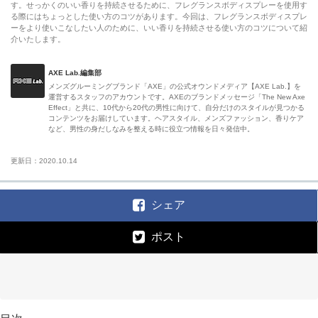
す。せっかくのいい香りを持続させるために、フレグランスボディスプレーを使用す
る際にはちょっとした使い方のコツがあります。今回は、フレグランスボディスプレ
ーをより使いこなしたい人のために、いい香りを持続させる使い方のコツについて紹
介いたします。
AXE Lab.編集部
メンズグルーミングブランド「AXE」の公式オウンドメディア【AXE Lab.】を
運営するスタッフのアカウントです。AXEのブランドメッセージ「The New Axe
Effect」と共に、10代から20代の男性に向けて、自分だけのスタイルが見つかる
コンテンツをお届けしています。ヘアスタイル、メンズファッション、香りケア
など、男性の身だしなみを整える時に役立つ情報を日々発信中。
更新日：2020.10.14
シェア
ポスト