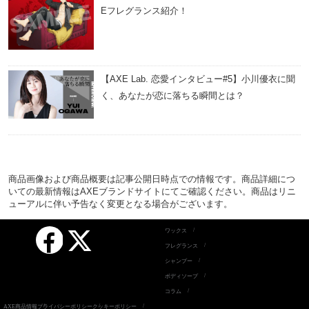
Eフレグランス紹介！
【AXE Lab. 恋愛インタビュー#5】小川優衣に聞
く、あなたが恋に落ちる瞬間とは？
商品画像および商品概要は記事公開日時点での情報です。商品詳細につ
いての最新情報はAXEブランドサイトにてご確認ください。商品はリニ
ューアルに伴い予告なく変更となる場合がございます。
Facebook
ワックス
X
フレグランス
シャンプー
ボディソープ
コラム
AXE商品情報
プライバシーポリシー
クッキーポリシー