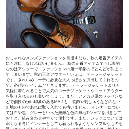
おしゃれなメンズファッションを目指すなら、秋の定番アイテム
にも注目しなければいけません。 秋の定番アイテムでも代表的
なのはアウターで、ファッションの第一印象のほとんどが決まっ
てしまいます。秋の王道アウターといえば、テーラージャケット
です。きれいめコーデに必要な大人っぽさを演出してくれるの
で、必須のアイテムだと言えます。 テーラージャケットよりも
気軽に着られることで人気のコーチジャケットやニットアウター
を取り入れるのも良いでしょう。また、アメカジ風のワッペンな
どで個性の強い印象のあるMA-1も、装飾や刺しゅうなどのない
無地のものであれば取り入れても構いません。 インナーについ
ては白や黒、グレーといった無難な色の無地Tシャツを用意して
おくと、組み合わせやすくて便利です。また、シャツについては
寒くなる冬にインナーとしても着られるようなシンプルなものを