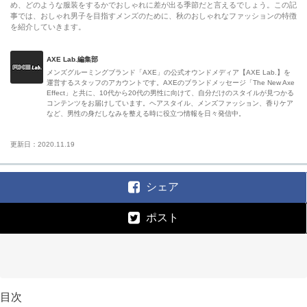
め、どのような服装をするかでおしゃれに差が出る季節だと言えるでしょう。この記
事では、おしゃれ男子を目指すメンズのために、秋のおしゃれなファッションの特徴
を紹介していきます。
AXE Lab.編集部
メンズグルーミングブランド「AXE」の公式オウンドメディア【AXE Lab.】を
運営するスタッフのアカウントです。AXEのブランドメッセージ「The New Axe
Effect」と共に、10代から20代の男性に向けて、自分だけのスタイルが見つかる
コンテンツをお届けしています。ヘアスタイル、メンズファッション、香りケア
など、男性の身だしなみを整える時に役立つ情報を日々発信中。
更新日：2020.11.19
シェア
ポスト
目次