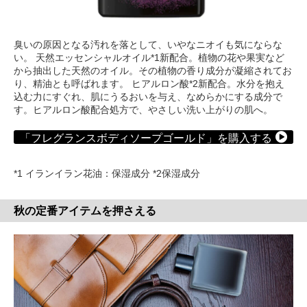
臭いの原因となる汚れを落として、いやなニオイも気にならな
い。 天然エッセンシャルオイル*1新配合。植物の花や果実など
から抽出した天然のオイル。その植物の香り成分が凝縮されてお
り、精油とも呼ばれます。 ヒアルロン酸*2新配合。水分を抱え
込む力にすぐれ、肌にうるおいを与え、なめらかにする成分で
す。ヒアルロン酸配合処方で、やさしい洗い上がりの肌へ。
「フレグランスボディソープゴールド」を購入する
*1 イランイラン花油：保湿成分 *2保湿成分
秋の定番アイテムを押さえる