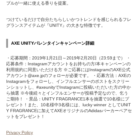
プルが一緒に使える香りを提案。
つけているだけで自分たちらしいかつトレンドを感じられるフレ
グランスアイテムが『UNITY』の大きな特徴です。
AXE UNITYバレンタインキャンペーン詳細
・応募期間：2019年1月21日～2019年2月20日（23:59まで） ・
応募条件：Instagramアカウントをお持ちの方/本キャンペーンの
利用規約に同意いただける方 ※ご応募にはInstagramのAXE公式
アカウント@axe.jpのフォローが必要です。 ・応募方法：AXEの
Instagramをフォローし、インフルエンサーのポストをスクリー
ンショットし、#axeunityでInstagramに投稿いただいた方の中か
ら抽選 ※今後続々とインフルエンサーが投稿予定なので、乞う
ご期待！ ・景品：UNITY FRAGRANCE1本を抽選で10名様にプ
レゼント！また、10名様中3名様には、lucky winner としてUNIT
Y FRAGRANCEに加えてAXEオリジナルのAdidasパーカーペアセ
ットをプレゼント！
Privacy Policy