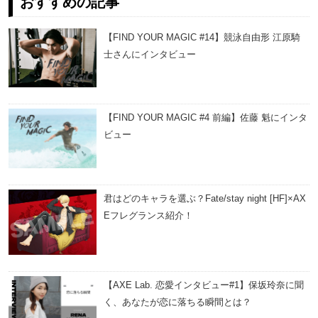
おすすめの記事
【FIND YOUR MAGIC #14】競泳自由形 江原騎
士さんにインタビュー
【FIND YOUR MAGIC #4 前編】佐藤 魁にインタ
ビュー
君はどのキャラを選ぶ？Fate/stay night [HF]×AX
Eフレグランス紹介！
【AXE Lab. 恋愛インタビュー#1】保坂玲奈に聞
く、あなたが恋に落ちる瞬間とは？