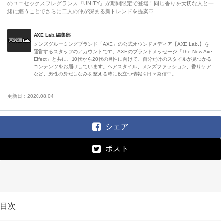
のユニセックスフレグランス『UNITY』が期間限定で登場！同じ香りを大切な人と一
緒に纏うことでさらに二人の仲が深まる新トレンドを提案♡
AXE Lab.編集部
メンズグルーミングブランド「AXE」の公式オウンドメディア【AXE Lab.】を
運営するスタッフのアカウントです。AXEのブランドメッセージ「The New Axe
Effect」と共に、10代から20代の男性に向けて、自分だけのスタイルが見つかる
コンテンツをお届けしています。ヘアスタイル、メンズファッション、香りケア
など、男性の身だしなみを整える時に役立つ情報を日々発信中。
更新日：2020.08.04
シェア
ポスト
目次