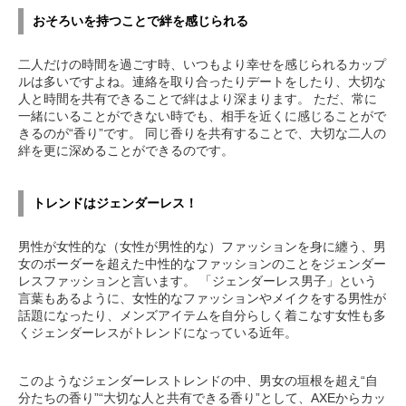
おそろいを持つことで絆を感じられる
二人だけの時間を過ごす時、いつもより幸せを感じられるカップ
ルは多いですよね。連絡を取り合ったりデートをしたり、大切な
人と時間を共有できることで絆はより深まります。 ただ、常に
一緒にいることができない時でも、相手を近くに感じることがで
きるのが“香り”です。 同じ香りを共有することで、大切な二人の
絆を更に深めることができるのです。
トレンドはジェンダーレス！
男性が女性的な（女性が男性的な）ファッションを身に纏う、男
女のボーダーを超えた中性的なファッションのことをジェンダー
レスファッションと言います。 「ジェンダーレス男子」という
言葉もあるように、女性的なファッションやメイクをする男性が
話題になったり、メンズアイテムを自分らしく着こなす女性も多
くジェンダーレスがトレンドになっている近年。
このようなジェンダーレストレンドの中、男女の垣根を超え“自
分たちの香り”“大切な人と共有できる香り”として、AXEからカッ