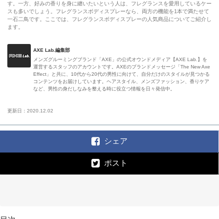
す。一方、好みの香りを身に纏いたいという人は、フレグランスを愛用しているケー
スも多いでしょう。フレグランスボディスプレーなら、両方の機能を1本で満たせて
一石二鳥です。ここでは、フレグランスボディスプレーの人気商品についてご紹介し
ます。
AXE Lab.編集部
メンズグルーミングブランド「AXE」の公式オウンドメディア【AXE Lab.】を
運営するスタッフのアカウントです。AXEのブランドメッセージ「The New Axe
Effect」と共に、10代から20代の男性に向けて、自分だけのスタイルが見つかる
コンテンツをお届けしています。ヘアスタイル、メンズファッション、香りケア
など、男性の身だしなみを整える時に役立つ情報を日々発信中。
更新日：2020.12.02
シェア
ポスト