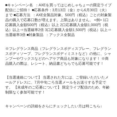
■キャンペーン名 ：AXEを買ってはじめしゃちょーの限定ライブ
配信にご招待！ ■応募条件：3月13日（金）から6月30日（火）
まで ■応募方法 ：AXE全製品対象。500円（税込）ごとの対象製
品の購入で応募口数が増えます。上限はありません。 <例> 1口
応募購入金額500円（税込）以上 2口応募購入金額1,000円（税
込）以上⇒当選確率2倍 3口応募購入金額1,500円（税込）以上⇒
当選確率3倍 ■対象製品 ：アックス全製品
※フレグランス商品（フレグランスボディスプレー、フレグラン
スボディソープ、フレグランスボディミストなど）の他に、シャ
ンプーやワックスなどのヘアケア商品も対象になります！ ※商
品購入の際は、レシート、納品書どちらでも応募可能です！
【当選連絡について】 当選された方には、ご登録いただいたメ
ールアドレスに、7月中旬ごろ当選メールをお送りする予定で
す。 【未成年のご応募について】 限定ライブ配信のため、年齢
制限なく参加可能です！
キャンペーンの詳細をさらにチェックしたい方は時こちら↓