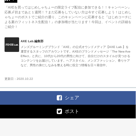
『AXEを買ってはじめしゃちょーの限定ライブ配信に参加できる！！キャンペーン』
応募〆切まであと１週間！？まだ応募をしていない方は今すぐ応募しよう！はじめし
ゃちょーのポストでご紹介の通り、このキャンペーンに応募すると『はじめコーチに
よる夏のフィットネス生配信！』の参加権が当たります！今回は、イベントの詳細を
ご紹介！
AXE Lab.編集部
メンズグルーミングブランド「AXE」の公式オウンドメディア【AXE Lab.】を
運営するスタッフのアカウントです。AXEのブランドメッセージ「The New Axe
Effect」と共に、10代から20代の男性に向けて、自分だけのスタイルが見つかる
コンテンツをお届けしています。ヘアスタイル、メンズファッション、香りケア
など、男性の身だしなみを整える時に役立つ情報を日々発信中。
更新日：2020.10.22
シェア
ポスト