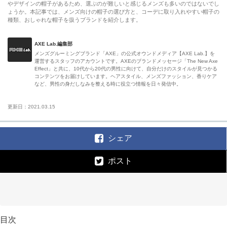
やデザインの帽子があるため、選ぶのが難しいと感じるメンズも多いのではないでし
ょうか。本記事では、メンズ向けの帽子の選び方と、コーデに取り入れやすい帽子の
種類、おしゃれな帽子を扱うブランドを紹介します。
AXE Lab.編集部
メンズグルーミングブランド「AXE」の公式オウンドメディア【AXE Lab.】を
運営するスタッフのアカウントです。AXEのブランドメッセージ「The New Axe
Effect」と共に、10代から20代の男性に向けて、自分だけのスタイルが見つかる
コンテンツをお届けしています。ヘアスタイル、メンズファッション、香りケア
など、男性の身だしなみを整える時に役立つ情報を日々発信中。
更新日：2021.03.15
シェア
ポスト
目次