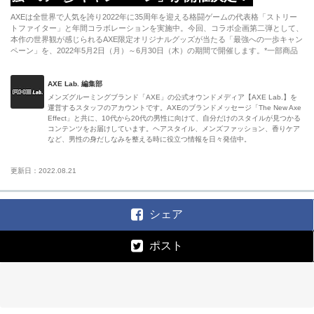
AXEは全世界で人気を誇り2022年に35周年を迎える格闘ゲームの代表格「ストリー
トファイター」と年間コラボレーションを実施中。今回、コラボ企画第二弾として、
本作の世界観が感じられるAXE限定オリジナルグッズが当たる「最強への一歩キャン
ペーン」を、2022年5月2日（月）～6月30日（木）の期間で開催します。*一部商品
AXE Lab. 編集部
メンズグルーミングブランド「AXE」の公式オウンドメディア【AXE Lab.】を
運営するスタッフのアカウントです。AXEのブランドメッセージ「The New Axe
Effect」と共に、10代から20代の男性に向けて、自分だけのスタイルが見つかる
コンテンツをお届けしています。ヘアスタイル、メンズファッション、香りケア
など、男性の身だしなみを整える時に役立つ情報を日々発信中。
更新日：2022.08.21
シェア
ポスト