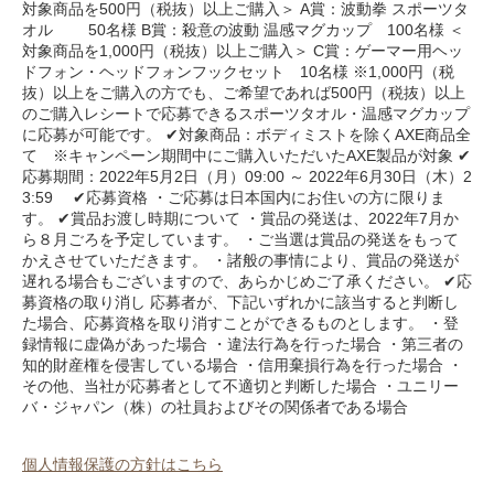
対象商品を500円（税抜）以上ご購入＞ A賞：波動拳 スポーツタ
オル 50名様 B賞：殺意の波動 温感マグカップ 100名様 ＜
対象商品を1,000円（税抜）以上ご購入＞ C賞：ゲーマー用ヘッ
ドフォン・ヘッドフォンフックセット 10名様 ※1,000円（税
抜）以上をご購入の方でも、ご希望であれば500円（税抜）以上
のご購入レシートで応募できるスポーツタオル・温感マグカップ
に応募が可能です。 ✔︎対象商品：ボディミストを除くAXE商品全
て ※キャンペーン期間中にご購入いただいたAXE製品が対象 ✔︎
応募期間：2022年5月2日（月）09:00 ～ 2022年6月30日（木）2
3:59 ✔︎応募資格 ・ご応募は日本国内にお住いの方に限りま
す。 ✔︎賞品お渡し時期について ・賞品の発送は、2022年7月か
ら８月ごろを予定しています。 ・ご当選は賞品の発送をもって
かえさせていただきます。 ・諸般の事情により、賞品の発送が
遅れる場合もございますので、あらかじめご了承ください。 ✔︎応
募資格の取り消し 応募者が、下記いずれかに該当すると判断し
た場合、応募資格を取り消すことができるものとします。 ・登
録情報に虚偽があった場合 ・違法行為を行った場合 ・第三者の
知的財産権を侵害している場合 ・信用棄損行為を行った場合 ・
その他、当社が応募者として不適切と判断した場合 ・ユニリー
バ・ジャパン（株）の社員およびその関係者である場合
個人情報保護の方針はこちら