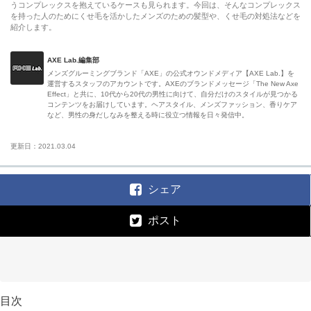
うコンプレックスを抱えているケースも見られます。今回は、そんなコンプレックス
を持った人のためにくせ毛を活かしたメンズのための髪型や、くせ毛の対処法などを
紹介します。
AXE Lab.編集部
メンズグルーミングブランド「AXE」の公式オウンドメディア【AXE Lab.】を
運営するスタッフのアカウントです。AXEのブランドメッセージ「The New Axe
Effect」と共に、10代から20代の男性に向けて、自分だけのスタイルが見つかる
コンテンツをお届けしています。ヘアスタイル、メンズファッション、香りケア
など、男性の身だしなみを整える時に役立つ情報を日々発信中。
更新日：2021.03.04
シェア
ポスト
目次