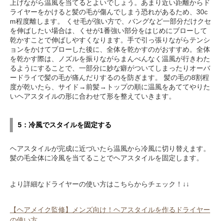
上げながら温風を当てるとよいでしょう。あまり近い距離からド
ライヤーをかけると髪の毛が傷んでしまう恐れがあるため、30c
m程度離します。 くせ毛が強い方で、バングなど一部分だけクセ
を伸ばしたい場合は、くせが1番強い部分をはじめにブローして
乾かすことで伸ばしやすくなります。手で引っ張りながらテンシ
ョンをかけてブローした後に、全体を乾かすのがおすすめ。全体
を乾かす際は、ノズルを振りながらまんべんなく温風が行きわた
るようにすることで、一部分に妙な癖がついてしまったりオーバ
ードライで髪の毛が痛んだりするのを防ぎます。 髪の毛の8割程
度が乾いたら、サイド→前髪→トップの順に温風をあててやりた
いヘアスタイルの形に合わせて形を整えていきます。
5：冷風でスタイルを固定する
ヘアスタイルが完成に近づいたら温風から冷風に切り替えます。
髪の毛全体に冷風を当てることでヘアスタイルを固定します。
より詳細なドライヤーの使い方はこちらからチェック！↓↓
【ヘアメイク監修】メンズ向け！ヘアスタイルを作るドライヤー
の使い方