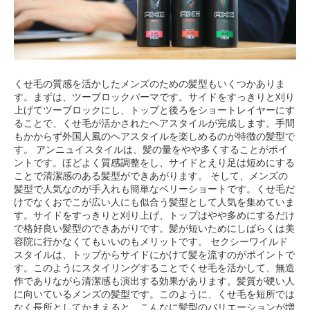
くせ毛の質感を活かしたメンズのための髪型もいくつかありま
す。まずは、ツーブロックパーマです。サイドをすっきりと刈り
上げてツーブロックにし、トップと後ろをショートレイヤーにす
ることで、くせ毛が活かされたヘアスタイルが完成します。手間
もかからず外国人風のヘアスタイルを楽しめるのが特徴の髪型で
す。 アンニュイスタイルは、髪の量をやや多くすることがポイ
ントです。ほどよく質感調整をし、サイドとえり足は短めにする
ことで清潔感のある髪型ができあがります。 そして、メンズの
髪型で人気なのが手入れも簡単なベリーショートです。くせ毛だ
けでなくおでこが広い人にも似合う髪型として人気を集めていま
す。サイドをすっきりと刈り上げ、トップはやや多めにするだけ
で格好良い髪型のできあがりです。髪が短いためにしばらくは美
容院に行かなくてもいいのもメリットです。 セクシーワイルド
スタイルは、トップからサイドにかけて髪を流すのがポイントで
す。このようにスタイリングすることでくせ毛を活かして、無造
作でありながら清潔感も演出する効果があります。髪質が硬い人
に向いているメンズの髪型です。このように、くせ毛を短所では
なく長所としてかまえると、こんなに髪型のバリエーションが増