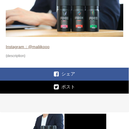
Instagram：@maliikooo
{description}
シェア
ポスト