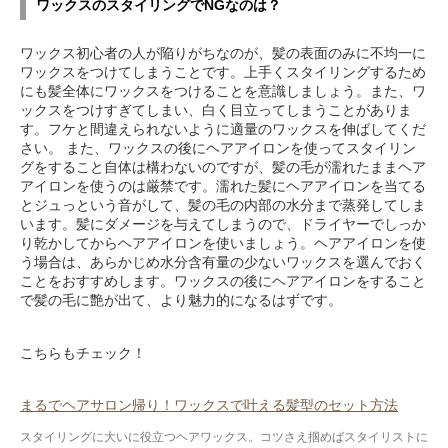
ワックスのスタイリングでNGなのは？
ワックス初心者の人が陥りがちなのが、髪の表面のみに不均一に
ワックスをつけてしまうことです。上手くスタイリングするため
にも髪全体にワックスをつけることを意識しましょう。また、ワ
ックスをつけすぎてしまい、白く目立ってしまうことがありま
す。フケと間違えられないように適量のワックスを伸ばしてくだ
さい。 また、ワックスの後にヘアアイロンを使ってスタイリン
グをすること自体は構わないのですが、髪の毛が濡れたままヘア
アイロンを使うのは厳禁です。濡れた髪にヘアアイロンを当てる
とジュっという音がして、髪の毛の内部の水分まで蒸発してしま
います。髪にダメージを与えてしまうので、ドライヤーでしっか
り乾かしてからヘアアイロンを使いましょう。ヘアアイロンを使
う場合は、あらかじめ水分含有量の少ないワックスを選んでおく
ことをおすすめします。ワックスの後にヘアアイロンをすること
で髪の毛に艶が出て、より魅力的になるはずです。
こちらもチェック！
まるでヘアサロン帰り！ワックスで叶える髪型のセット方法
スタイリングに大いに役立つヘアワックス。コツさえ掴めばスタイリストに