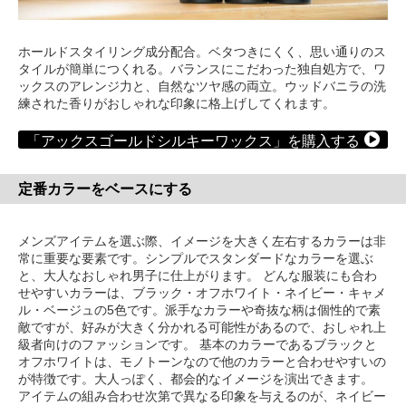
ホールドスタイリング成分配合。ベタつきにくく、思い通りのス
タイルが簡単につくれる。バランスにこだわった独自処方で、ワ
ックスのアレンジ力と、自然なツヤ感の両立。ウッドバニラの洗
練された香りがおしゃれな印象に格上げしてくれます。
「アックスゴールドシルキーワックス」を購入する
定番カラーをベースにする
メンズアイテムを選ぶ際、イメージを大きく左右するカラーは非
常に重要な要素です。シンプルでスタンダードなカラーを選ぶ
と、大人なおしゃれ男子に仕上がります。 どんな服装にも合わ
せやすいカラーは、ブラック・オフホワイト・ネイビー・キャメ
ル・ベージュの5色です。派手なカラーや奇抜な柄は個性的で素
敵ですが、好みが大きく分かれる可能性があるので、おしゃれ上
級者向けのファッションです。 基本のカラーであるブラックと
オフホワイトは、モノトーンなので他のカラーと合わせやすいの
が特徴です。大人っぽく、都会的なイメージを演出できます。
アイテムの組み合わせ次第で異なる印象を与えるのが、ネイビー