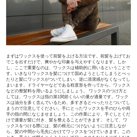
まずはワックスを使って前髪を上げる方法です。前髪を上げてお
でこを出すだけで、爽やかな印象を与えやすくなります。しか
し、ここで重要なのは、ワックスは補助的に用いるということで
す。いきなりワックスを髪につけて固めようとしてしまうとべっ
たりと髪にワックスがついてしまい、逆に清潔感がなくなってし
まいます。ドライヤーなどである程度形を作ってから、ワックス
などの整髪料を用いるようにしましょう。 ワックスのつけ方と
しては、ワックスは指の第1関節くらいの量が適量です。ワック
スは油分を多く含んでいるため、多すぎるとべったりとついてし
まうので注意してください。手にとったワックスを手のひらや両
手の指の間になじませましょう。この作業により、手ぐしとくだ
けで適量が髪に付き、髪を整えることができます。 そして、ワ
ックスをつける際には、髪の根元につけないように注意しなが
ら、髪の中間から毛先にかけてワックスをつけていきます。この