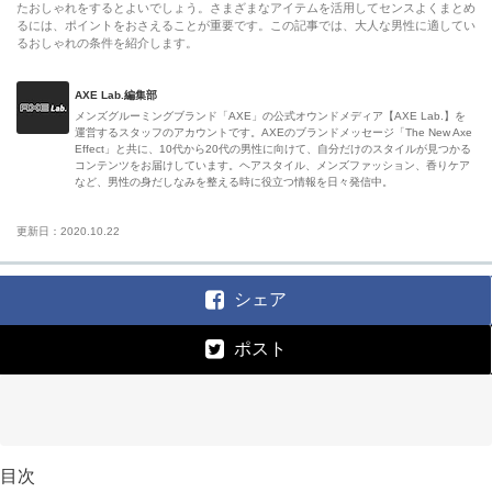
たおしゃれをするとよいでしょう。さまざまなアイテムを活用してセンスよくまとめ
るには、ポイントをおさえることが重要です。この記事では、大人な男性に適してい
るおしゃれの条件を紹介します。
AXE Lab.編集部
メンズグルーミングブランド「AXE」の公式オウンドメディア【AXE Lab.】を
運営するスタッフのアカウントです。AXEのブランドメッセージ「The New Axe
Effect」と共に、10代から20代の男性に向けて、自分だけのスタイルが見つかる
コンテンツをお届けしています。ヘアスタイル、メンズファッション、香りケア
など、男性の身だしなみを整える時に役立つ情報を日々発信中。
更新日：2020.10.22
シェア
ポスト
目次