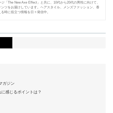
The New Axe Effect」と共に、10代から20代の男性に向けて、
テンツをお届けしています。ヘアスタイル、メンズファッション、香
える時に役立つ情報を日々発信中。
ト
マガジン
れに感じるポイントは？