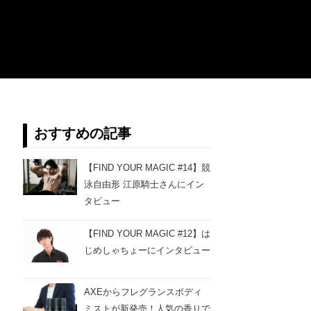
おすすめの記事
【FIND YOUR MAGIC #14】競
泳自由形 江原騎士さんにイン
タビュー
【FIND YOUR MAGIC #12】は
じめしゃちょーにインタビュー
AXEからフレグランスボディ
ミストが新発売！人気の香りで