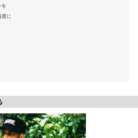
ンを
適度に
る